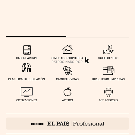
CALCULAR IRPF
SIMULADOR HIPOTECA
SUELDO NETO
PLANIFICA TU JUBILACIÓN
CAMBIO DIVISAS
DIRECTORIO EMPRESAS
COTIZACIONES
APP IOS
APP ANDROID