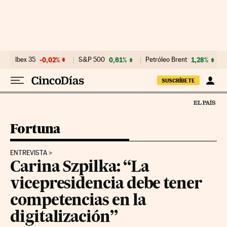
Ir al contenido
Ibex 35
-0,02%
S&P 500
0,61%
Petróleo Brent
1,28%
SUSCRÍBETE
Fortuna
ENTREVISTA
Carina Szpilka: “La
vicepresidencia debe tener
competencias en la
digitalización”