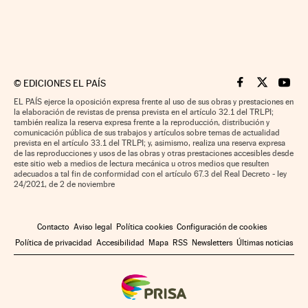
©
EDICIONES EL PAÍS
Cinco Días en F
Cinco Días e
Cinco 
EL PAÍS ejerce la oposición expresa frente al uso de sus obras y prestaciones en
la elaboración de revistas de prensa prevista en el artículo 32.1 del TRLPI;
también realiza la reserva expresa frente a la reproducción, distribución y
comunicación pública de sus trabajos y artículos sobre temas de actualidad
prevista en el artículo 33.1 del TRLPI; y, asimismo, realiza una reserva expresa
de las reproducciones y usos de las obras y otras prestaciones accesibles desde
este sitio web a medios de lectura mecánica u otros medios que resulten
adecuados a tal fin de conformidad con el artículo 67.3 del Real Decreto - ley
24/2021, de 2 de noviembre
Contacto
Aviso legal
Política cookies
Configuración de cookies
Política de privacidad
Accesibilidad
Mapa
RSS
Newsletters
Últimas noticias