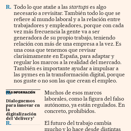
R.
Todo lo que atañe a las
startups
es algo
necesario a revisitar. También todo lo que se
refiere al mundo laboral y a la relación entre
trabajadores y empleadores, porque con cada
vez más frecuencia la gente va a ser
generadora de su propio trabajo, teniendo
relación con más de una empresa a la vez. Es
una cosa que tenemos que revisar
clarísimamente en España, para adaptar y
regular los marcos a la realidad del mercado.
También es importante ayudar a impulsar a
las pymes en la transformación digital, porque
nos guste o no son las que crean el empleo.
R.
Muchos de esos marcos
MÁS INFORMACIÓN
laborales, como la figura del falso
Dialoguemos
autónomo, ya están regulados. En
para innovar en
concreto, prohibidos.
la
digitalización
del ‘delivery’
R.
El futuro del trabajo cambia
mucho y lo hace desde distintas