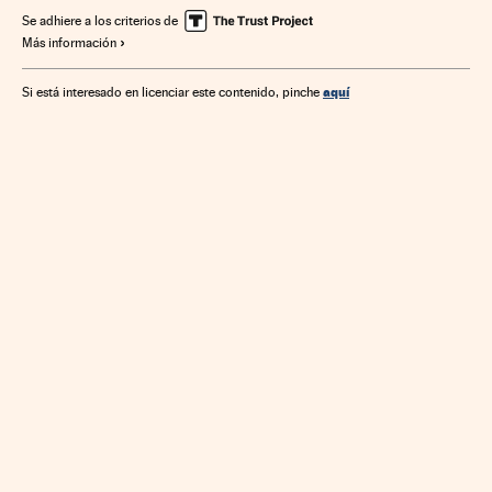
Ciencia
Se adhiere a los criterios de
Más información
aquí
Si está interesado en licenciar este contenido, pinche