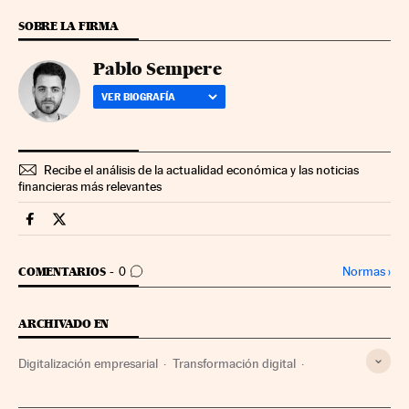
SOBRE LA FIRMA
Pablo Sempere
VER BIOGRAFÍA
Recibe el análisis de la actualidad económica y las noticias
financieras más relevantes
Fortunas Cinco Días en Facebook
Fortunas Cinco Días en Twitter
IR A LOS COMENTARIOS
Normas
›
COMENTARIOS
0
ARCHIVADO EN
Digitalización empresarial
Transformación digital
Tecnología digital
Empresas
Economía
Tecnología