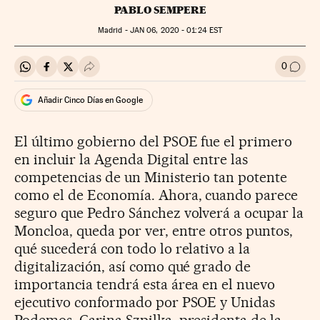
PABLO SEMPERE
Madrid -
JAN
06, 2020 - 01:24
EST
0
Compartir en Whatsapp
Compartir en Facebook
Compartir en Twitter
Desplegar Redes Sociales
Ir a l
Añadir Cinco Días en Google
El último gobierno del PSOE fue el primero
en incluir la Agenda Digital entre las
competencias de un Ministerio tan potente
como el de Economía. Ahora, cuando parece
seguro que Pedro Sánchez volverá a ocupar la
Moncloa, queda por ver, entre otros puntos,
qué sucederá con todo lo relativo a la
digitalización, así como qué grado de
importancia tendrá esta área en el nuevo
ejecutivo conformado por PSOE y Unidas