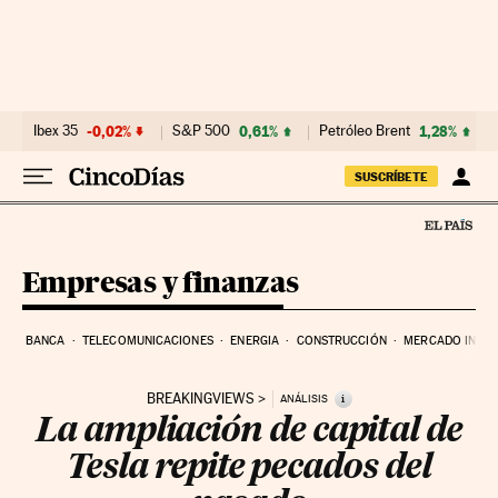
Ir al contenido
Ibex 35
-0,02%
S&P 500
0,61%
Petróleo Brent
1,28%
SUSCRÍBETE
Empresas y finanzas
BANCA
TELECOMUNICACIONES
ENERGIA
CONSTRUCCIÓN
MERCADO INMOB
BREAKINGVIEWS
i
ANÁLISIS
La ampliación de capital de
Tesla repite pecados del