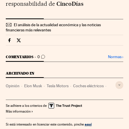
responsabilidad de
CincoDías
El análisis de la actualidad económica y las noticias
financieras más relevantes
Companias Cinco Días en Facebook
Companias Cinco Días en Twitter
IR A LOS COMENTARIOS
Normas
›
COMENTARIOS
0
ARCHIVADO EN
Opinión
Elon Musk
Tesla Motors
Coches eléctricos
Coches
Fabricantes automóviles
Vehículos
Automoción
Mercados financieros
Empresas
Se adhiere a los criterios de
Más información
Economía
Transporte
Industria
Finanzas
aquí
Si está interesado en licenciar este contenido, pinche