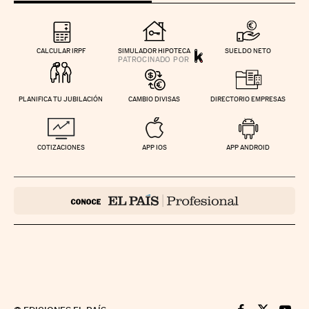
CALCULAR IRPF
SIMULADOR HIPOTECA
SUELDO NETO
PLANIFICA TU JUBILACIÓN
CAMBIO DIVISAS
DIRECTORIO EMPRESAS
COTIZACIONES
APP IOS
APP ANDROID