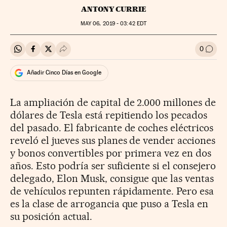
ANTONY CURRIE
MAY
06, 2019 - 03:42
EDT
0
Compartir en Whatsapp
Compartir en Facebook
Compartir en Twitter
Desplegar Redes Sociales
Ir a l
Añadir Cinco Días en Google
La ampliación de capital de 2.000 millones de
dólares de Tesla está repitiendo los pecados
del pasado. El fabricante de coches eléctricos
reveló el jueves sus planes de vender acciones
y bonos convertibles por primera vez en dos
años. Esto podría ser suficiente si el consejero
delegado, Elon Musk, consigue que las ventas
de vehículos repunten rápidamente. Pero esa
es la clase de arrogancia que puso a Tesla en
su posición actual.