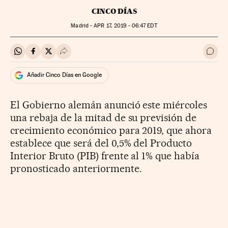
CINCO DÍAS
Madrid -
APR
17, 2019 - 06:47
EDT
Compartir en Whatsapp
Compartir en Facebook
Compartir en Twitter
Desplegar Redes Sociales
Ir a 
Añadir Cinco Días en Google
El Gobierno alemán anunció este miércoles
una rebaja
de la mitad de su previsión de
crecimiento económico para 2019, que ahora
establece que será del 0,5% del
Producto
Interior Bruto (PIB) frente al 1%
que había
pronosticado
anteriormente.