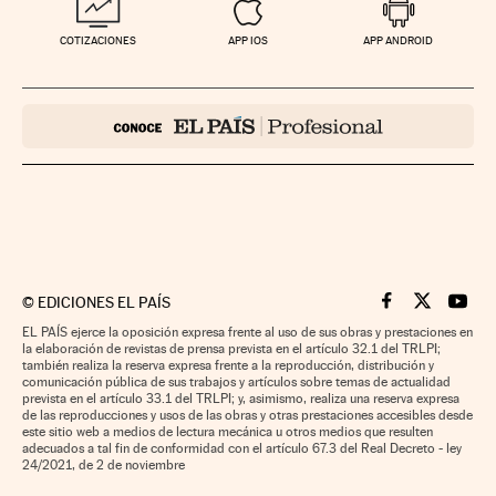
COTIZACIONES
APP IOS
APP ANDROID
©
EDICIONES EL PAÍS
Cinco Días en F
Cinco Días e
Cinco 
EL PAÍS ejerce la oposición expresa frente al uso de sus obras y prestaciones en
la elaboración de revistas de prensa prevista en el artículo 32.1 del TRLPI;
también realiza la reserva expresa frente a la reproducción, distribución y
comunicación pública de sus trabajos y artículos sobre temas de actualidad
prevista en el artículo 33.1 del TRLPI; y, asimismo, realiza una reserva expresa
de las reproducciones y usos de las obras y otras prestaciones accesibles desde
este sitio web a medios de lectura mecánica u otros medios que resulten
adecuados a tal fin de conformidad con el artículo 67.3 del Real Decreto - ley
24/2021, de 2 de noviembre