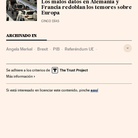
Los malos datos en Alemania y
Francia redoblan los temores sobre
Europa
CINCO DÍAS
ARCHIVADO EN
Angela Merkel
Brexit
PIB
Referéndum UE
Euroescepticismo
Indicadores económicos
Elecciones europeas
Unión política europea
Alemania
Se adhiere a los criterios de
Más información
Referéndum
Centroeuropa
Elecciones
Unión Europea
Mercados financieros
Ideologías
aquí
Si está interesado en licenciar este contenido, pinche
Europa
Empresas
Organizaciones internacionales
Economía
Relaciones exteriores
Finanzas
Política
Reino Unido