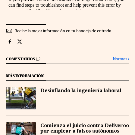
Recibe la mejor información en tu bandeja de entrada
Territorio Pyme Cinco Días en Facebook
Territorio Pyme Cinco Días en Twitter
IR A LOS COMENTARIOS
Normas
›
COMENTARIOS
MÁS INFORMACIÓN
Desinflando la ingeniería laboral
Comienza el juicio contra Deliveroo
por emplear a falsos autónomos