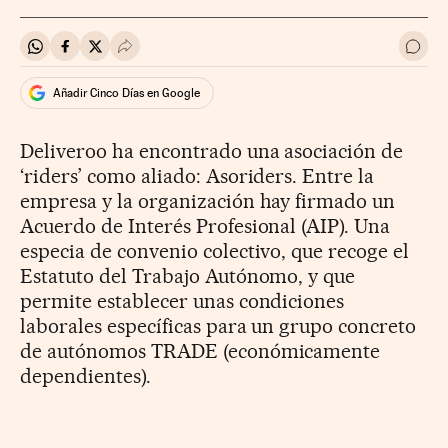
Compartir en Whatsapp
Compartir en Facebook
Compartir en Twitter
Desplegar Redes Sociales
Ir a 
Añadir Cinco Días en Google
Deliveroo ha encontrado una asociación de
‘riders’ como aliado: Asoriders. Entre la
empresa y la organización hay firmado un
Acuerdo de Interés Profesional (AIP). Una
especia de convenio colectivo, que recoge el
Estatuto del Trabajo Autónomo, y que
permite establecer unas condiciones
laborales específicas para un grupo concreto
de autónomos TRADE (económicamente
dependientes).