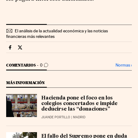
El análisis de la actualidad económica y las noticias
financieras más relevantes
Economia Cinco Días en Facebook
Economia Cinco Días en Twitter
IR A LOS COMENTARIOS
Normas
›
COMENTARIOS
0
MÁS INFORMACIÓN
Hacienda pone el foco en los
colegios concertados e impide
deducirse las “donaciones”
JUANDE PORTILLO
| MADRID
El fallo del Supremo pone en duda