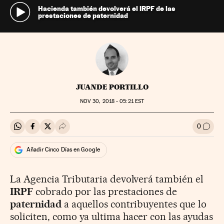
Hacienda también devolverá el IRPF de las
prestaciones de paternidad
JUANDE PORTILLO
NOV
30, 2018 - 05:21
EST
0
Compartir en Whatsapp
Compartir en Facebook
Compartir en Twitter
Desplegar Redes Sociales
Ir a l
Añadir Cinco Días en Google
La Agencia Tributaria devolverá también el
IRPF
cobrado por las prestaciones de
paternidad
a aquellos contribuyentes que lo
soliciten, como ya ultima hacer con las ayudas