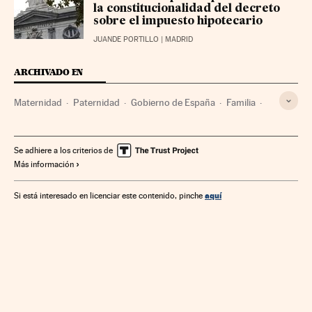
la constitucionalidad del decreto
sobre el impuesto hipotecario
JUANDE PORTILLO
| MADRID
ARCHIVADO EN
Maternidad
Paternidad
Gobierno de España
Familia
Prestaciones
Seguridad Social
Ministerios
Gobierno
Política laboral
Administración Estado
Trabajo
Se adhiere a los criterios de
Más información
Sociedad
Administración pública
Política
Ministerio de Hacienda
aquí
Si está interesado en licenciar este contenido, pinche
Ministerio de Trabajo y Economía Social