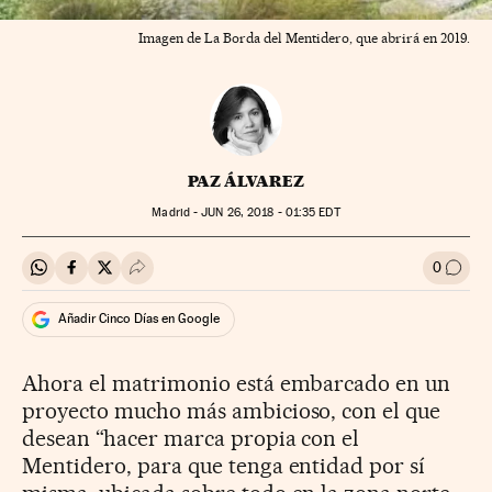
Imagen de La Borda del Mentidero, que abrirá en 2019.
PAZ ÁLVAREZ
Madrid -
JUN
26, 2018 - 01:35
EDT
0
Compartir en Whatsapp
Compartir en Facebook
Compartir en Twitter
Desplegar Redes Sociales
Ir a l
Añadir Cinco Días en Google
Ahora el matrimonio está embarcado en un
proyecto mucho más ambicioso, con el que
desean “hacer marca propia con el
Mentidero, para que tenga entidad por sí