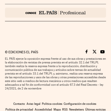
©
EDICIONES EL PAÍS
Cinco Días en F
Cinco Días e
Cinco 
EL PAÍS ejerce la oposición expresa frente al uso de sus obras y prestaciones en
la elaboración de revistas de prensa prevista en el artículo 32.1 del TRLPI;
también realiza la reserva expresa frente a la reproducción, distribución y
comunicación pública de sus trabajos y artículos sobre temas de actualidad
prevista en el artículo 33.1 del TRLPI; y, asimismo, realiza una reserva expresa
de las reproducciones y usos de las obras y otras prestaciones accesibles desde
este sitio web a medios de lectura mecánica u otros medios que resulten
adecuados a tal fin de conformidad con el artículo 67.3 del Real Decreto - ley
24/2021, de 2 de noviembre
Contacto
Aviso legal
Política cookies
Configuración de cookies
Política de privacidad
Accesibilidad
Mapa
RSS
Newsletters
Últimas noticias