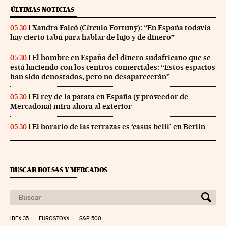
ÚLTIMAS NOTICIAS
Xandra Falcó (Círculo Fortuny): “En España todavía
05:30
hay cierto tabú para hablar de lujo y de dinero”
El hombre en España del dinero sudafricano que se
05:30
está haciendo con los centros comerciales: “Estos espacios
han sido denostados, pero no desaparecerán”
El rey de la patata en España (y proveedor de
05:30
Mercadona) mira ahora al exterior
El horario de las terrazas es ‘casus belli’ en Berlín
05:30
BUSCAR BOLSAS Y MERCADOS
IBEX 35
EUROSTOXX
S&P 500