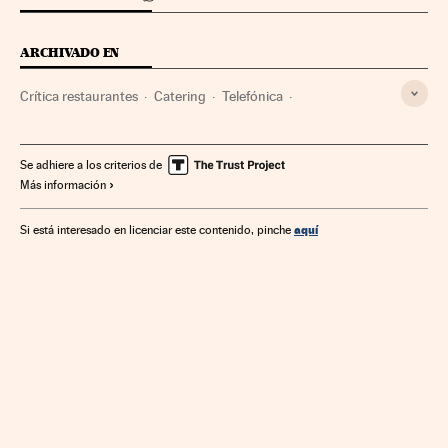
ARCHIVADO EN
Crítica restaurantes
Catering
Telefónica
Restaurantes
Restauración
Hostelería
Turismo
Empresas
Economía
Se adhiere a los criterios de
Más información
aquí
Si está interesado en licenciar este contenido, pinche