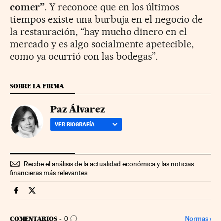
comer”
. Y reconoce que en los últimos
tiempos existe una burbuja en el negocio de
la restauración, “hay mucho dinero en el
mercado y es algo socialmente apetecible,
como ya ocurrió con las bodegas”.
SOBRE LA FIRMA
Paz Álvarez
VER BIOGRAFÍA
Recibe el análisis de la actualidad económica y las noticias
financieras más relevantes
Fortunas Cinco Días en Facebook
Fortunas Cinco Días en Twitter
IR A LOS COMENTARIOS
Normas
›
COMENTARIOS
0