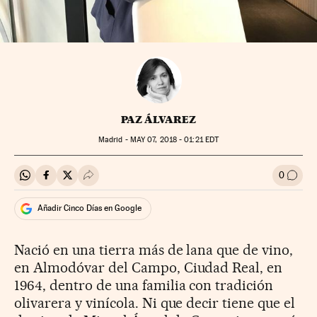
PAZ ÁLVAREZ
Madrid -
MAY
07, 2018 - 01:21
EDT
0
Compartir en Whatsapp
Compartir en Facebook
Compartir en Twitter
Desplegar Redes Sociales
Ir a l
Añadir Cinco Días en Google
Nació en una tierra más de lana que de vino,
en Almodóvar del Campo, Ciudad Real, en
1964, dentro de una familia con tradición
olivarera y vinícola. Ni que decir tiene que el