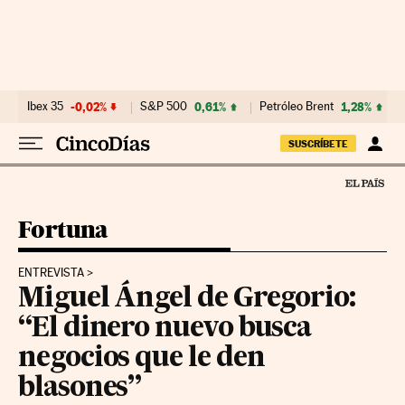
Ir al contenido
Ibex 35
-0,02%
S&P 500
0,61%
Petróleo Brent
1,28%
SUSCRÍBETE
Fortuna
ENTREVISTA
Miguel Ángel de Gregorio:
“El dinero nuevo busca
negocios que le den
blasones”