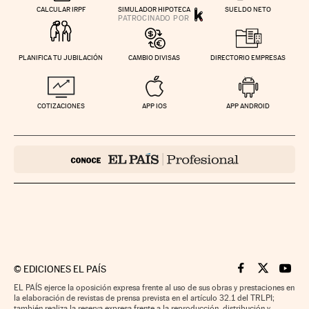
CALCULAR IRPF
SIMULADOR HIPOTECA
SUELDO NETO
PLANIFICA TU JUBILACIÓN
CAMBIO DIVISAS
DIRECTORIO EMPRESAS
COTIZACIONES
APP IOS
APP ANDROID
©
EDICIONES EL PAÍS
Cinco Días en F
Cinco Días e
Cinco 
EL PAÍS ejerce la oposición expresa frente al uso de sus obras y prestaciones en
la elaboración de revistas de prensa prevista en el artículo 32.1 del TRLPI;
también realiza la reserva expresa frente a la reproducción, distribución y