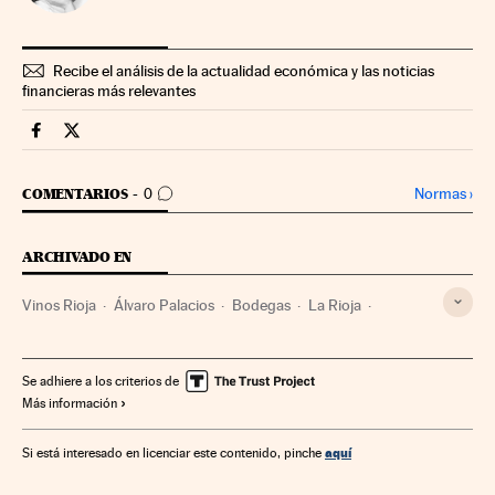
Recibe el análisis de la actualidad económica y las noticias
financieras más relevantes
Fortunas Cinco Días en Facebook
Fortunas Cinco Días en Twitter
IR A LOS COMENTARIOS
Normas
›
COMENTARIOS
0
ARCHIVADO EN
Vinos Rioja
Álvaro Palacios
Bodegas
La Rioja
Denominación origen
Viticultura
Marcas agrícolas
Comercialización agraria
Vinos
Sector vitivinícola
Se adhiere a los criterios de
Más información
Bebidas alcohólicas
Economía agraria
Bebidas
Agricultura
Alimentos
Alimentación
Empresas
aquí
Si está interesado en licenciar este contenido, pinche
Agroalimentación
España
Industria
Economía