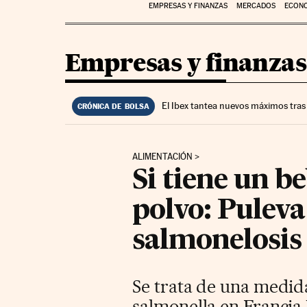
EMPRESAS Y FINANZAS
MERCADOS
ECON
Empresas y finanzas
El Ibex tantea nuevos máximos tras
CRÓNICA DE BOLSA
ALIMENTACIÓN
Si tiene un b
polvo: Puleva
salmonelosis
Se trata de una medida
salmonella en Francia