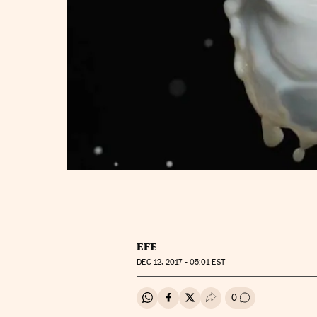
EFE
DEC
12, 2017 - 05:01
EST
0
Compartir en Whatsapp
Compartir en Facebook
Compartir en Twitter
Desplegar Redes Soci
Ir a los comenta