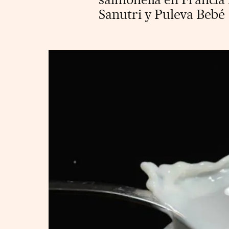
Sanutri y Puleva Bebé