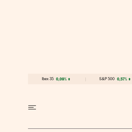
Ir al contenido
Ibex 35
0,09%
S&P 500
0,57%