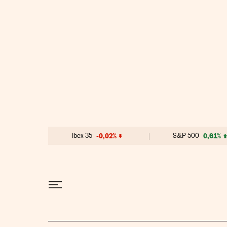
Ir al contenido
Ibex 35
-0,02%
S&P 500
0,61%