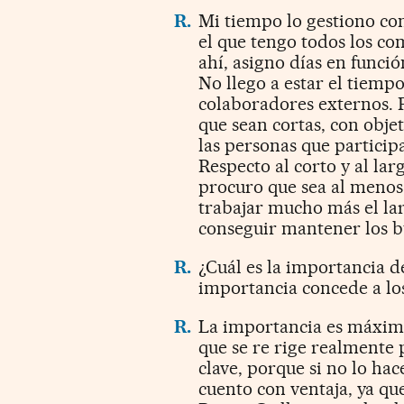
R.
Mi tiempo lo gestiono co
el que tengo todos los co
ahí, asigno días en funció
No llego a estar el tiemp
colaboradores externos. P
que sean cortas, con obje
las personas que participa
Respecto al corto y al la
procuro que sea al menos
trabajar mucho más el lar
conseguir mantener los bu
R.
¿Cuál es la importancia d
importancia concede a los
R.
La importancia es máxim
que se re rige realmente p
clave, porque si no lo hac
cuento con ventaja, ya q