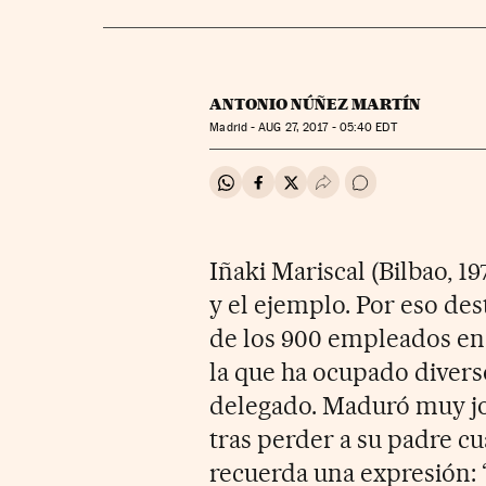
ANTONIO NÚÑEZ MARTÍN
Madrid -
AUG
27, 2017 - 05:40
EDT
Compartir en Whatsapp
Compartir en Facebook
Compartir en Twitter
Desplegar Redes Soci
Ir a los comentar
Iñaki Mariscal (Bilbao, 1
y el ejemplo. Por eso de
de los 900 empleados en
la que ha ocupado divers
delegado. Maduró muy jov
tras perder a su padre cu
recuerda una expresión: 