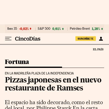
Ir al contenido
Ibex 35
-0,02%
S&P 500
0,61%
Petróleo Brent
1,28%
SUSCRÍBETE
Fortuna
EN LA MADRILEÑA PLAZA DE LA INDEPENDENCIA
Pizzas japonesas en el nuevo
restaurante de Ramses
El espacio ha sido decorado, como el resto
del local, por Philippe Starck En la carta