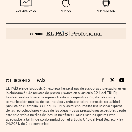
COTIZACIONES
APP IOS
APP ANDROID
©
EDICIONES EL PAÍS
Cinco Días en F
Cinco Días e
Cinco 
EL PAÍS ejerce la oposición expresa frente al uso de sus obras y prestaciones en
la elaboración de revistas de prensa prevista en el artículo 32.1 del TRLPI;
también realiza la reserva expresa frente a la reproducción, distribución y
comunicación pública de sus trabajos y artículos sobre temas de actualidad
prevista en el artículo 33.1 del TRLPI; y, asimismo, realiza una reserva expresa
de las reproducciones y usos de las obras y otras prestaciones accesibles desde
este sitio web a medios de lectura mecánica u otros medios que resulten
adecuados a tal fin de conformidad con el artículo 67.3 del Real Decreto - ley
24/2021, de 2 de noviembre