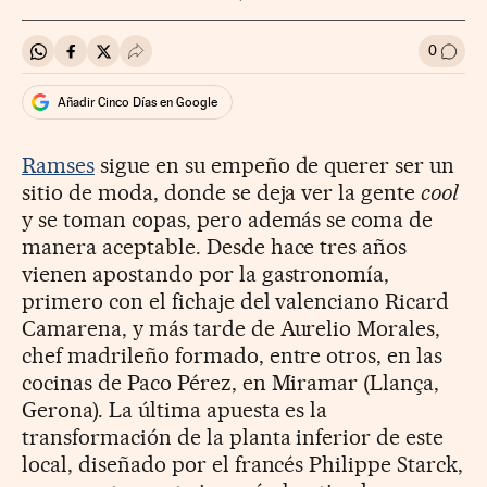
0
Compartir en Whatsapp
Compartir en Facebook
Compartir en Twitter
Desplegar Redes Sociales
Ir a l
Añadir Cinco Días en Google
Ramses
sigue en su empeño de querer ser un
sitio de moda, donde se deja ver la gente
cool
y se toman copas, pero además se coma de
manera aceptable. Desde hace tres años
vienen apostando por la gastronomía,
primero con el fichaje del valenciano Ricard
Camarena, y más tarde de Aurelio Morales,
chef madrileño formado, entre otros, en las
cocinas de Paco Pérez, en Miramar (Llança,
Gerona). La última apuesta es la
transformación de la planta inferior de este
local, diseñado por el francés Philippe Starck,