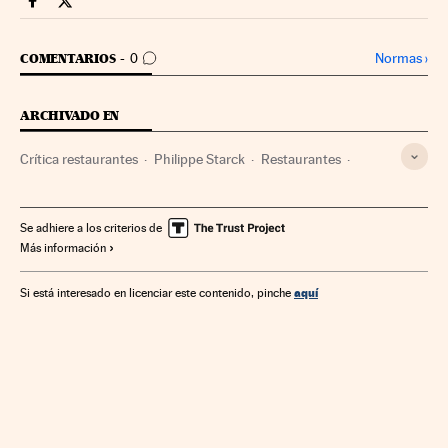
Fortunas Cinco Días en Facebook
Fortunas Cinco Días en Twitter
IR A LOS COMENTARIOS
Normas
›
COMENTARIOS
0
ARCHIVADO EN
Crítica restaurantes
Philippe Starck
Restaurantes
Restauración
Madrid
Hostelería
Comunidad de Madrid
Gastronomía
Turismo
Cultura
Se adhiere a los criterios de
Más información
España
aquí
Si está interesado en licenciar este contenido, pinche