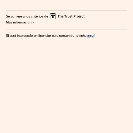
Joyería
Complementos moda
Moda
Confección
Estilo vida
Industria
Gestión empresarial
Empresas
Se adhiere a los criterios de
Más información
Economía
aquí
Si está interesado en licenciar este contenido, pinche