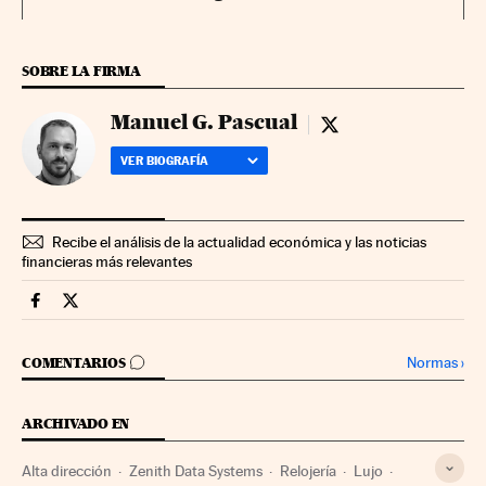
SOBRE LA FIRMA
Manuel G. Pascual
Manuel G. Pascual - 
VER BIOGRAFÍA
Recibe el análisis de la actualidad económica y las noticias
financieras más relevantes
Fortunas Cinco Días en Facebook
Fortunas Cinco Días en Twitter
IR A LOS COMENTARIOS
Normas
›
COMENTARIOS
ARCHIVADO EN
Alta dirección
Zenith Data Systems
Relojería
Lujo