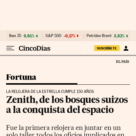
Ir al contenido
Ibex 35
0,61%
S&P 500
-0,17%
Petróleo Brent
3,82%
SUSCRÍBETE
Fortuna
LA RELOJERA DE LA ESTRELLA CUMPLE 150 AÑOS
Zenith, de los bosques suizos
a la conquista del espacio
Fue la primera relojera en juntar en un
solo taller todos los oficios implicados en