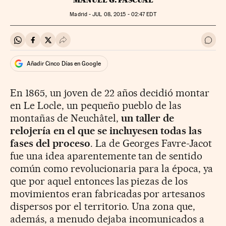
MANUEL G. PASCUAL
Madrid -
JUL
08, 2015 - 02:47
EDT
Compartir en Whatsapp
Compartir en Facebook
Compartir en Twitter
Desplegar Redes Sociales
Ir a 
Añadir Cinco Días en Google
En 1865, un joven de 22 años decidió montar
en Le Locle, un pequeño pueblo de las
montañas de Neuchâtel,
un taller de
relojería en el que se incluyesen todas las
fases del proceso
. La de Georges Favre-Jacot
fue una idea aparentemente tan de sentido
común como revolucionaria para la época, ya
que por aquel entonces las piezas de los
movimientos eran fabricadas por artesanos
dispersos por el territorio. Una zona que,
además, a menudo dejaba incomunicados a