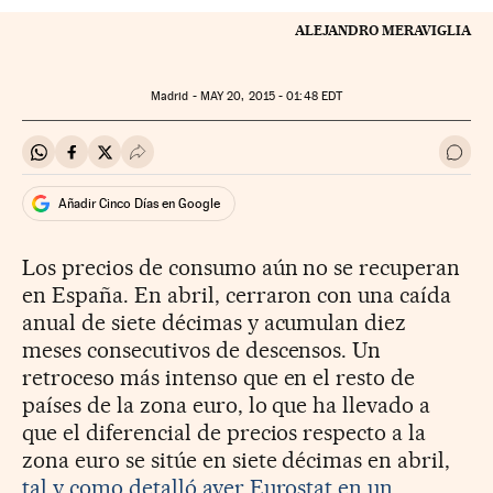
ALEJANDRO MERAVIGLIA
Madrid -
MAY
20, 2015 - 01:48
EDT
Compartir en Whatsapp
Compartir en Facebook
Compartir en Twitter
Desplegar Redes Sociales
Ir a 
Añadir Cinco Días en Google
Los precios de consumo aún no se recuperan
en España. En abril, cerraron con una caída
anual de siete décimas y acumulan diez
meses consecutivos de descensos. Un
retroceso más intenso que en el resto de
países de la zona euro, lo que ha llevado a
que el diferencial de precios respecto a la
zona euro se sitúe en siete décimas en abril,
tal y como detalló ayer Eurostat en un