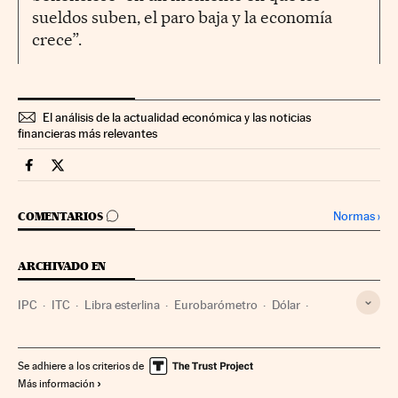
sueldos suben, el paro baja y la economía
crece”.
El análisis de la actualidad económica y las noticias
financieras más relevantes
Economia Cinco Días en Facebook
Economia Cinco Días en Twitter
IR A LOS COMENTARIOS
Normas
›
COMENTARIOS
ARCHIVADO EN
IPC
ITC
Libra esterlina
Eurobarómetro
Dólar
Indicadores económicos
Moneda
Encuestas
Dinero
Opinión pública
Medios de pago
Economía
Finanzas
Se adhiere a los criterios de
Más información
Sociedad