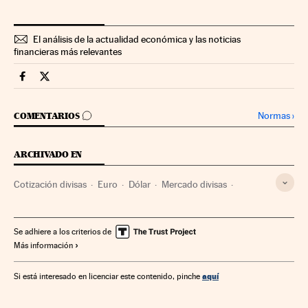
El análisis de la actualidad económica y las noticias
financieras más relevantes
Mercados Financieros Cinco Días en Facebook
Mercados Financieros Cinco Días en Twitter
IR A LOS COMENTARIOS
Normas
›
COMENTARIOS
ARCHIVADO EN
Cotización divisas
Euro
Dólar
Mercado divisas
Zona euro
Moneda
Economía europea
Dinero
Mercados financieros
Unión Europea
Medios de pago
Se adhiere a los criterios de
Más información
Organizaciones internacionales
Europa
Relaciones exteriores
Economía
Finanzas
aquí
Si está interesado en licenciar este contenido, pinche