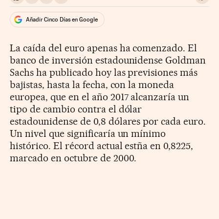
Compartir en Whatsapp
Compartir en Facebook
Compartir en Twitter
Desplegar Redes Sociales
Ir a 
Añadir Cinco Días en Google
La caída del euro apenas ha comenzado. El
banco de inversión estadounidense Goldman
Sachs ha publicado hoy las previsiones más
bajistas, hasta la fecha, con la moneda
europea, que en el año 2017 alcanzaría un
tipo de cambio contra el dólar
estadounidense de 0,8 dólares por cada euro.
Un nivel que significaría un mínimo
histórico. El récord actual estña en 0,8225,
marcado en octubre de 2000.