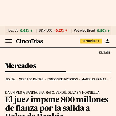
Ir al contenido
Ibex 35
0,61%
S&P 500
-0,17%
Petróleo Brent
0,80%
SUSCRÍBETE
Mercados
BOLSA
MERCADO DIVISAS
FONDOS DE INVERSIÓN
MATERIAS PRIMAS
DEU
DA UN MES A BANKIA, BFA, RATO, VERDÚ, OLIVAS Y NORNIELLA
El juez impone 800 millones
de fianza por la salida a