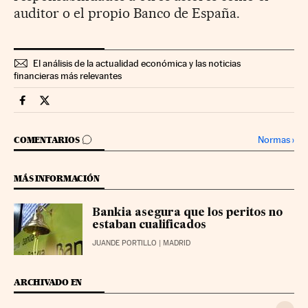
auditor o el propio Banco de España.
El análisis de la actualidad económica y las noticias
financieras más relevantes
Mercados Financieros Cinco Días en Facebook
Mercados Financieros Cinco Días en Twitter
IR A LOS COMENTARIOS
Normas
›
COMENTARIOS
MÁS INFORMACIÓN
Bankia asegura que los peritos no
estaban cualificados
JUANDE PORTILLO
| MADRID
ARCHIVADO EN