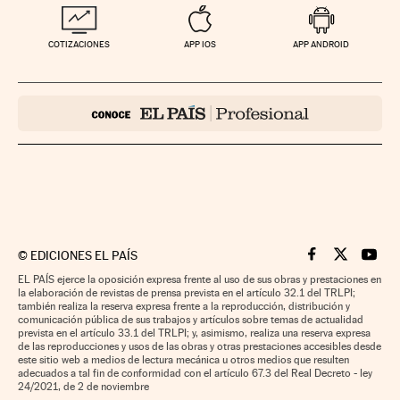
COTIZACIONES
APP IOS
APP ANDROID
©
EDICIONES EL PAÍS
Cinco Días en F
Cinco Días e
Cinco 
EL PAÍS ejerce la oposición expresa frente al uso de sus obras y prestaciones en
la elaboración de revistas de prensa prevista en el artículo 32.1 del TRLPI;
también realiza la reserva expresa frente a la reproducción, distribución y
comunicación pública de sus trabajos y artículos sobre temas de actualidad
prevista en el artículo 33.1 del TRLPI; y, asimismo, realiza una reserva expresa
de las reproducciones y usos de las obras y otras prestaciones accesibles desde
este sitio web a medios de lectura mecánica u otros medios que resulten
adecuados a tal fin de conformidad con el artículo 67.3 del Real Decreto - ley
24/2021, de 2 de noviembre