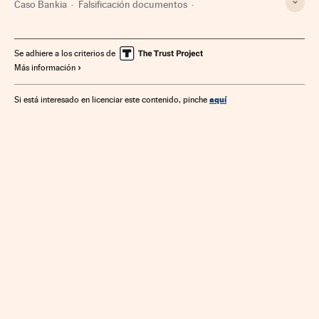
Caso Bankia
Falsificación documentos
Fiscalía Anticorrupción
Fusiones bancarias
Estafas
Corrupción política
Delitos económicos
Falsificaciones
Se adhiere a los criterios de
Más información
Fiscalía
Corrupción
Bankia
Casos judiciales
Poder judicial
Bancos
Empresas
Banca
Política
aquí
Si está interesado en licenciar este contenido, pinche
Delitos
Economía
Finanzas
Justicia