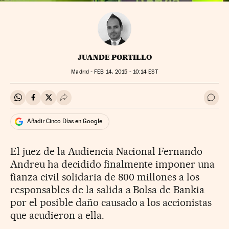
JUANDE PORTILLO
Madrid -
FEB
14, 2015 - 10:14
EST
Compartir en Whatsapp
Compartir en Facebook
Compartir en Twitter
Desplegar Redes Sociales
Ir a 
Añadir Cinco Días en Google
El juez de la Audiencia Nacional Fernando
Andreu ha decidido finalmente imponer una
fianza civil solidaria de 800 millones a los
responsables de la salida a Bolsa de Bankia
por el posible daño causado a los accionistas
que acudieron a ella.