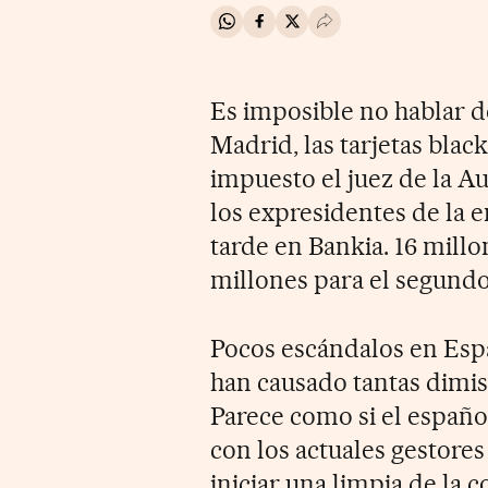
Compartir en Whatsapp
Compartir en Facebook
Compartir en Twitter
Desplegar Redes Soci
Es imposible no hablar d
Madrid, las tarjetas black
impuesto el juez de la A
los expresidentes de la
tarde en Bankia. 16 millo
millones para el segundo
Pocos escándalos en Esp
han causado tantas dimisi
Parece como si el español 
con los actuales gestore
iniciar una limpia de la 