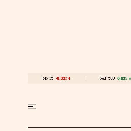
Ir al contenido
Ibex 35
-0,02%
S&P 500
0,61%