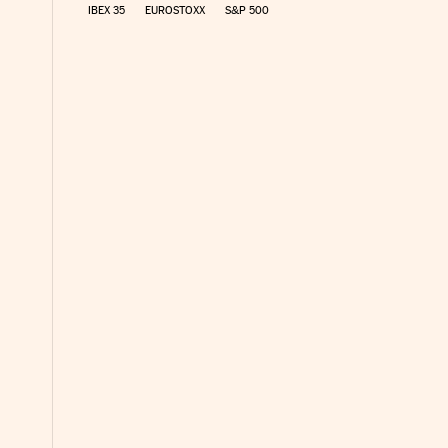
IBEX 35
EUROSTOXX
S&P 500