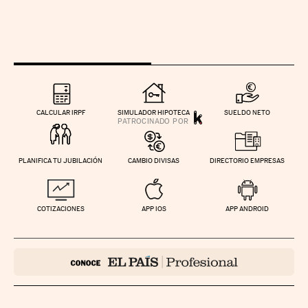
CALCULAR IRPF
SIMULADOR HIPOTECA
SUELDO NETO
PLANIFICA TU JUBILACIÓN
CAMBIO DIVISAS
DIRECTORIO EMPRESAS
COTIZACIONES
APP IOS
APP ANDROID