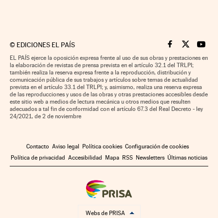
©
EDICIONES EL PAÍS
Cinco Días en F
Cinco Días e
Cinco 
EL PAÍS ejerce la oposición expresa frente al uso de sus obras y prestaciones en
la elaboración de revistas de prensa prevista en el artículo 32.1 del TRLPI;
también realiza la reserva expresa frente a la reproducción, distribución y
comunicación pública de sus trabajos y artículos sobre temas de actualidad
prevista en el artículo 33.1 del TRLPI; y, asimismo, realiza una reserva expresa
de las reproducciones y usos de las obras y otras prestaciones accesibles desde
este sitio web a medios de lectura mecánica u otros medios que resulten
adecuados a tal fin de conformidad con el artículo 67.3 del Real Decreto - ley
24/2021, de 2 de noviembre
Contacto
Aviso legal
Política cookies
Configuración de cookies
Política de privacidad
Accesibilidad
Mapa
RSS
Newsletters
Últimas noticias
Webs de PRISA