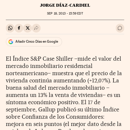
JORGE DÍAZ-CARDIEL
SEP
18, 2013 - 15:59
EDT
Compartir en Whatsapp
Compartir en Facebook
Compartir en Twitter
Desplegar Redes Sociales
Ir a 
Añadir Cinco Días en Google
El Índice S&P Case Shiller –mide el valor del
mercado inmobiliario residencial
norteamericano– muestra que el precio de la
vivienda continúa aumentando (+12,07%). La
buena salud del mercado inmobiliario –
aumenta un 13% la venta de viviendas– es un
síntoma económico positivo. El 17 de
septiembre, Gallup publicó su último Índice
sobre Confianza de los Consumidores:
mejora en seis puntos (el mejor dato desde la