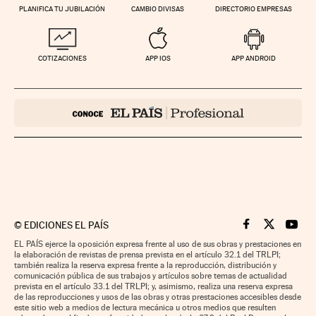
PLANIFICA TU JUBILACIÓN
CAMBIO DIVISAS
DIRECTORIO EMPRESAS
COTIZACIONES
APP IOS
APP ANDROID
©
EDICIONES EL PAÍS
Cinco Días en F
Cinco Días e
Cinco 
EL PAÍS ejerce la oposición expresa frente al uso de sus obras y prestaciones en
la elaboración de revistas de prensa prevista en el artículo 32.1 del TRLPI;
también realiza la reserva expresa frente a la reproducción, distribución y
comunicación pública de sus trabajos y artículos sobre temas de actualidad
prevista en el artículo 33.1 del TRLPI; y, asimismo, realiza una reserva expresa
de las reproducciones y usos de las obras y otras prestaciones accesibles desde
este sitio web a medios de lectura mecánica u otros medios que resulten