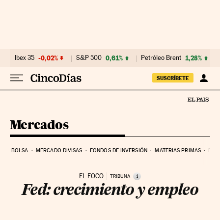
Ir al contenido
Ibex 35
-0,02%
S&P 500
0,61%
Petróleo Brent
1,28%
SUSCRÍBETE
Mercados
BOLSA
MERCADO DIVISAS
FONDOS DE INVERSIÓN
MATERIAS PRIMAS
DEU
EL FOCO
i
TRIBUNA
Fed: crecimiento y empleo