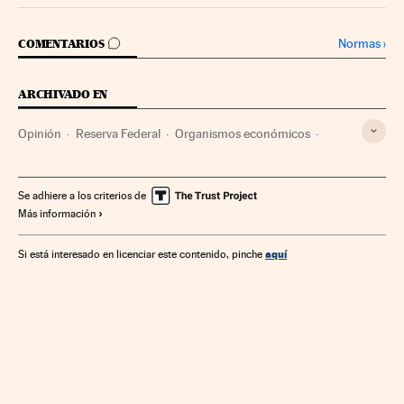
IR A LOS COMENTARIOS
Normas
›
COMENTARIOS
ARCHIVADO EN
Opinión
Reserva Federal
Organismos económicos
Estados Unidos
Mercados financieros
Norteamérica
América
Economía
Finanzas
Se adhiere a los criterios de
Más información
aquí
Si está interesado en licenciar este contenido, pinche