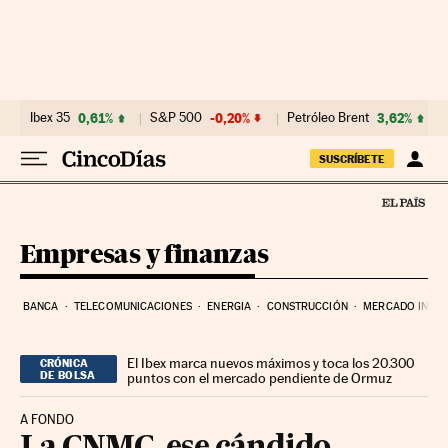
Ir al contenido
Ibex 35
0,61%
S&P 500
-0,20%
Petróleo Brent
3,62%
SUSCRÍBETE
Empresas y finanzas
BANCA
TELECOMUNICACIONES
ENERGIA
CONSTRUCCIÓN
MERCADO INMOB
El Ibex marca nuevos máximos y toca los 20.300
CRÓNICA
DE BOLSA
puntos con el mercado pendiente de Ormuz
A FONDO