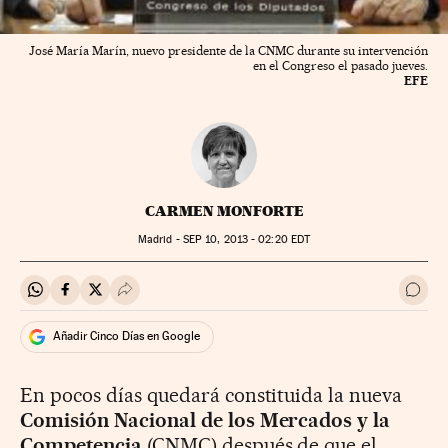
José María Marín, nuevo presidente de la CNMC durante su intervención
en el Congreso el pasado jueves.
EFE
CARMEN MONFORTE
Madrid -
SEP
10, 2013 - 02:20
EDT
Compartir en Whatsapp
Compartir en Facebook
Compartir en Twitter
Desplegar Redes Sociales
Ir a 
Añadir Cinco Días en Google
En pocos días quedará constituida la nueva
Comisión Nacional de los Mercados y la
Competencia
(CNMC) después de que el