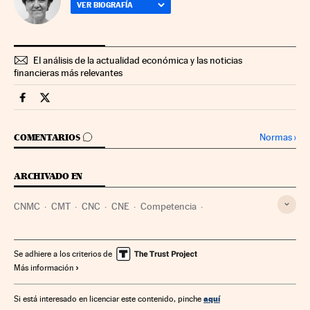
VER BIOGRAFÍA
El análisis de la actualidad económica y las noticias
financieras más relevantes
Companias Cinco Días en Facebook
Companias Cinco Días en Twitter
IR A LOS COMENTARIOS
Normas
›
COMENTARIOS
ARCHIVADO EN
CNMC
CMT
CNC
CNE
Competencia
José María Marín Quemada
PP
PSOE
Empresas
Administración Estado
Partidos políticos
Economía
Se adhiere a los criterios de
Más información
Administración pública
Telecomunicaciones
Política
Comunicaciones
Comercio
Energía
España
aquí
Si está interesado en licenciar este contenido, pinche