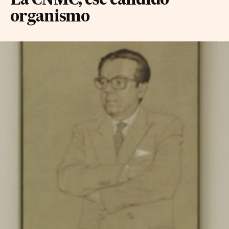
La CNMC, ese cándido
organismo