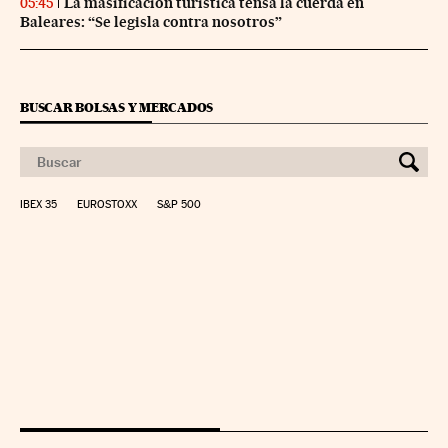
La masificación turística tensa la cuerda en
05:45
Baleares: “Se legisla contra nosotros”
BUSCAR BOLSAS Y MERCADOS
IBEX 35
EUROSTOXX
S&P 500