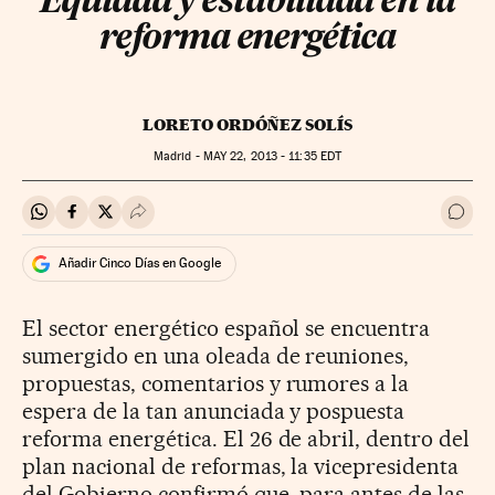
Equidad y estabilidad en la
reforma energética
LORETO ORDÓÑEZ SOLÍS
Madrid -
MAY
22, 2013 - 11:35
EDT
Compartir en Whatsapp
Compartir en Facebook
Compartir en Twitter
Desplegar Redes Sociales
Ir a 
Añadir Cinco Días en Google
El sector energético español se encuentra
sumergido en una oleada de reuniones,
propuestas, comentarios y rumores a la
espera de la tan anunciada y pospuesta
reforma energética. El 26 de abril, dentro del
plan nacional de reformas, la vicepresidenta
del Gobierno confirmó que, para antes de las