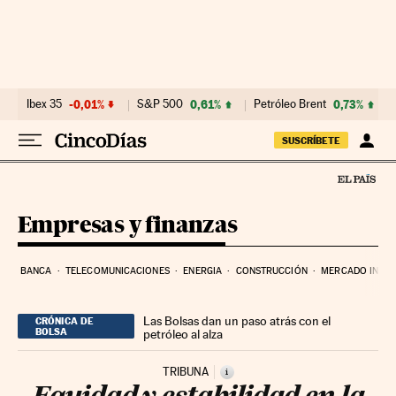
Ir al contenido
Ibex 35
-0,01%
S&P 500
0,61%
Petróleo Brent
0,73%
SUSCRÍBETE
Empresas y finanzas
BANCA
TELECOMUNICACIONES
ENERGIA
CONSTRUCCIÓN
MERCADO INMOB
Las Bolsas dan un paso atrás con el
CRÓNICA DE
BOLSA
petróleo al alza
TRIBUNA
i