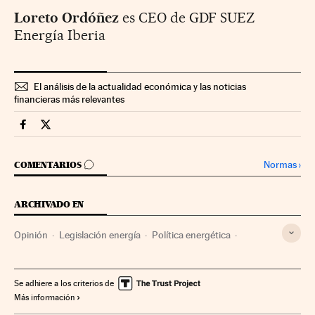
Loreto Ordóñez
es CEO de GDF SUEZ
Energía Iberia
El análisis de la actualidad económica y las noticias
financieras más relevantes
Companias Cinco Días en Facebook
Companias Cinco Días en Twitter
IR A LOS COMENTARIOS
Normas
›
COMENTARIOS
ARCHIVADO EN
Opinión
Legislación energía
Política energética
Empresas
España
Unión Europea
Economía
Organizaciones internacionales
Legislación
Se adhiere a los criterios de
Más información
Relaciones exteriores
Justicia
Energía