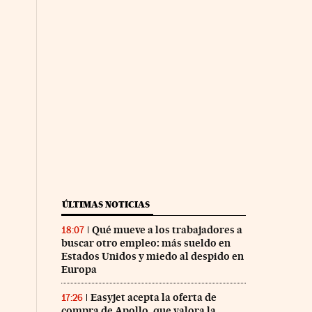
ÚLTIMAS NOTICIAS
Qué mueve a los trabajadores a
18:07
buscar otro empleo: más sueldo en
Estados Unidos y miedo al despido en
Europa
nco Días en Facebook
s Cinco Días en Twitter
Easyjet acepta la oferta de
17:26
compra de Apollo, que valora la