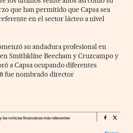
e los últimos veinte años así como su
rzo que han permitido que Capsa sea
eferente en el sector lácteo a nivel
omenzó su andadura profesional en
ó en Smithkline Beecham y Cruzcampo y
oró a Capsa ocupando diferentes
08 fue nombrado director
y las noticias financieras más relevantes
Companias Ci
Compania
Normas
›