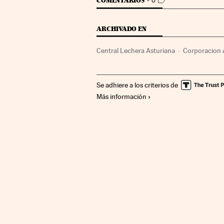
IR A LOS COMENTARIOS
COMENTARIOS
0
ARCHIVADO EN
Central Lechera Asturiana
Corporacion 
Principado de Asturias
Lácteos
Españ
Se adhiere a los criterios de
Ganadería
Agroalimentación
Gestión 
Más información