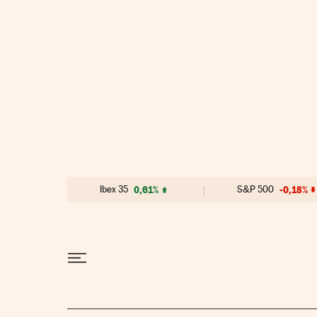
Ir al contenido
Ibex 35
0,61%
S&P 500
-0,18%