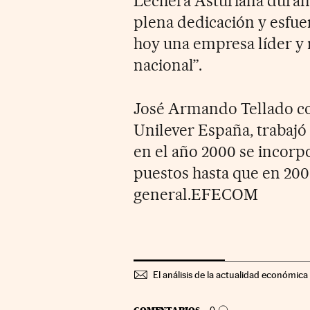
Lechera Asturiana durant
plena dedicación y esfue
hoy una empresa líder y r
nacional”.
José Armando Tellado c
Unilever España, trabaj
en el año 2000 se incorp
puestos hasta que en 20
general.EFECOM
El análisis de la actualidad económica 