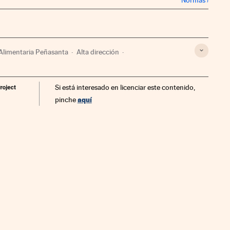
Alimentaria Peñasanta
Alta dirección
a
Pedro Astals
Sector Lácteo
Productos ganaderos
Si está interesado en licenciar este contenido,
empresarial
Empresas
Economía
aquí
pinche