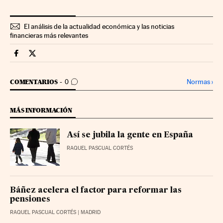
El análisis de la actualidad económica y las noticias
financieras más relevantes
Economia Cinco Días en Facebook
Economia Cinco Días en Twitter
IR A LOS COMENTARIOS
Normas
›
COMENTARIOS
0
MÁS INFORMACIÓN
Así se jubila la gente en España
RAQUEL PASCUAL CORTÉS
Báñez acelera el factor para reformar las
pensiones
RAQUEL PASCUAL CORTÉS
| MADRID