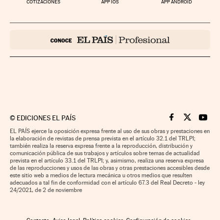
COTIZACIONES
APP IOS
APP ANDROID
©
EDICIONES EL PAÍS
Cinco Días en F
Cinco Días e
Cinco 
EL PAÍS ejerce la oposición expresa frente al uso de sus obras y prestaciones en
la elaboración de revistas de prensa prevista en el artículo 32.1 del TRLPI;
también realiza la reserva expresa frente a la reproducción, distribución y
comunicación pública de sus trabajos y artículos sobre temas de actualidad
prevista en el artículo 33.1 del TRLPI; y, asimismo, realiza una reserva expresa
de las reproducciones y usos de las obras y otras prestaciones accesibles desde
este sitio web a medios de lectura mecánica u otros medios que resulten
adecuados a tal fin de conformidad con el artículo 67.3 del Real Decreto - ley
24/2021, de 2 de noviembre