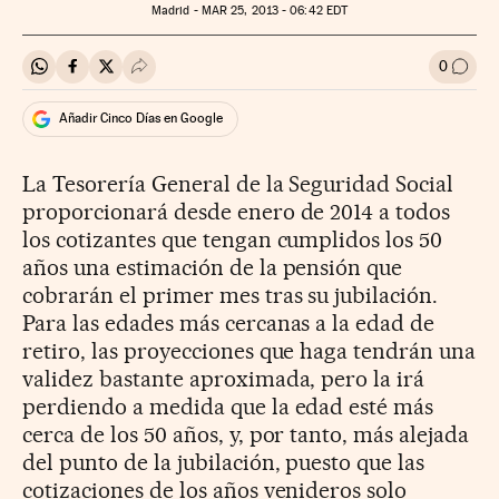
Madrid -
MAR
25, 2013 - 06:42
EDT
0
Compartir en Whatsapp
Compartir en Facebook
Compartir en Twitter
Desplegar Redes Sociales
Ir a l
Añadir Cinco Días en Google
La Tesorería General de la Seguridad Social
proporcionará desde enero de 2014 a todos
los cotizantes que tengan cumplidos los 50
años una estimación de la pensión que
cobrarán el primer mes tras su jubilación.
Para las edades más cercanas a la edad de
retiro, las proyecciones que haga tendrán una
validez bastante aproximada, pero la irá
perdiendo a medida que la edad esté más
cerca de los 50 años, y, por tanto, más alejada
del punto de la jubilación, puesto que las
cotizaciones de los años venideros solo