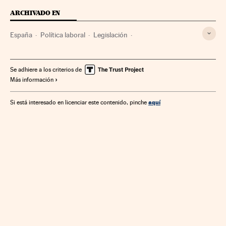
ARCHIVADO EN
España
Política laboral
Legislación
Pensión jubilación
Jubilación anticipada
Ley Reforma Laboral
Cotización Seguridad Social
Se adhiere a los criterios de
Más información
Pensiones
Prestaciones
Legislación española
Seguridad Social
Justicia
Jubilación
aquí
Si está interesado en licenciar este contenido, pinche
Relaciones laborales
Trabajo