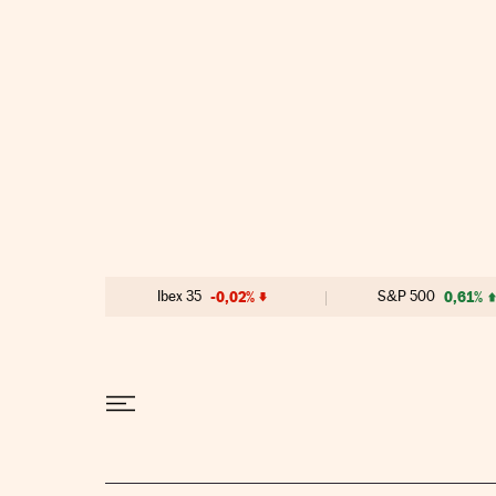
Ir al contenido
Ibex 35
-0,02%
S&P 500
0,61%