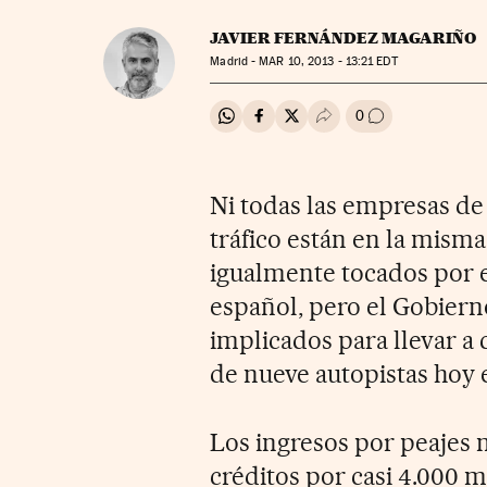
JAVIER FERNÁNDEZ MAGARIÑO
Madrid -
MAR
10, 2013 - 13:21
EDT
0
Compartir en Whatsapp
Compartir en Facebook
Compartir en Twitter
Desplegar Redes Soci
Ir a los comenta
Ni todas las empresas de 
tráfico están en la misma
igualmente tocados por 
español, pero el Gobiern
implicados para llevar a 
de nueve autopistas hoy
Los ingresos por peajes n
créditos por casi 4.000 