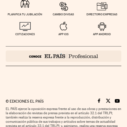
PLANIFICA TU JUBILACIÓN
CAMBIO DIVISAS
DIRECTORIO EMPRESAS
COTIZACIONES
APP IOS
APP ANDROID
©
EDICIONES EL PAÍS
Cinco Días en F
Cinco Días e
Cinco 
EL PAÍS ejerce la oposición expresa frente al uso de sus obras y prestaciones en
la elaboración de revistas de prensa prevista en el artículo 32.1 del TRLPI;
también realiza la reserva expresa frente a la reproducción, distribución y
comunicación pública de sus trabajos y artículos sobre temas de actualidad
prevista en el artículo 33.1 del TRLPI; y, asimismo, realiza una reserva expresa