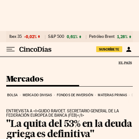
Ir al contenido
Ibex 35
-0,02%
S&P 500
0,61%
Petróleo Brent
1,28%
SUSCRÍBETE
Mercados
BOLSA
MERCADO DIVISAS
FONDOS DE INVERSIÓN
MATERIAS PRIMAS
DEU
ENTREVISTA A <I>GUIDO RAVOET. SECRETARIO GENERAL DE LA
FEDERACIÓN EUROPEA DE BANCA (FEB)</I>
"La quita del 53% en la deuda
griega es definitiva"