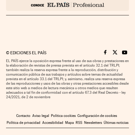
©
EDICIONES EL PAÍS
Cinco Días en F
Cinco Días e
Cinco 
EL PAÍS ejerce la oposición expresa frente al uso de sus obras y prestaciones en
la elaboración de revistas de prensa prevista en el artículo 32.1 del TRLPI;
también realiza la reserva expresa frente a la reproducción, distribución y
comunicación pública de sus trabajos y artículos sobre temas de actualidad
prevista en el artículo 33.1 del TRLPI; y, asimismo, realiza una reserva expresa
de las reproducciones y usos de las obras y otras prestaciones accesibles desde
este sitio web a medios de lectura mecánica u otros medios que resulten
adecuados a tal fin de conformidad con el artículo 67.3 del Real Decreto - ley
24/2021, de 2 de noviembre
Contacto
Aviso legal
Política cookies
Configuración de cookies
Política de privacidad
Accesibilidad
Mapa
RSS
Newsletters
Últimas noticias