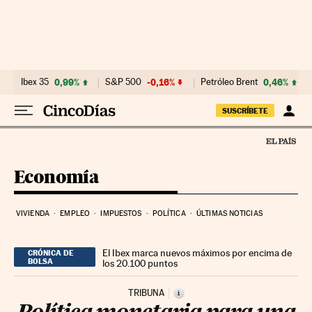
Ir al contenido
Ibex 35
0,99%
S&P 500
-0,16%
Petróleo Brent
0,46%
SUSCRÍBETE
Economía
VIVIENDA
EMPLEO
IMPUESTOS
POLÍTICA
ÚLTIMAS NOTICIAS
El Ibex marca nuevos máximos por encima de
CRÓNICA DE
BOLSA
los 20.100 puntos
TRIBUNA
i