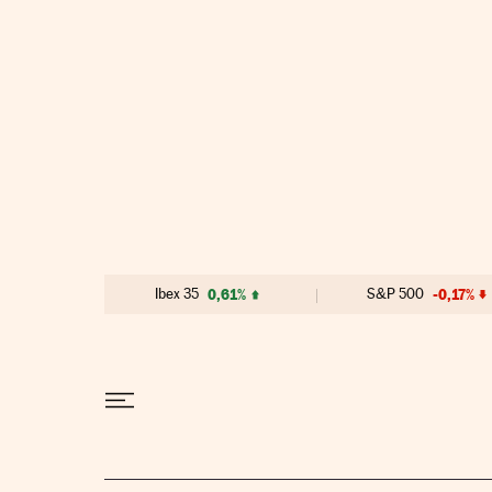
Ir al contenido
Ibex 35
0,61%
S&P 500
-0,17%