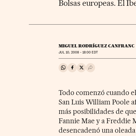
Bolsas europeas. El Ibe
MIGUEL RODRÍGUEZ CANFRANC
JUL
10, 2008 - 18:00
EDT
Compartir en Whatsapp
Compartir en Facebook
Compartir en Twitter
Desplegar Redes Soci
Todo comenzó cuando el 
San Luis William Poole a
más posibilidades de que 
Fannie Mae y a Freddie M
desencadenó una oleada 