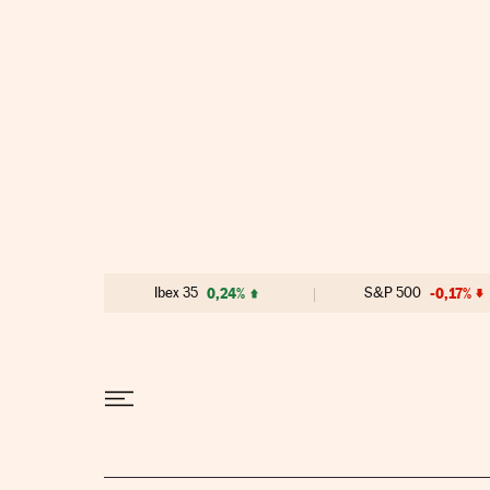
Ir al contenido
Ibex 35
0,24%
S&P 500
-0,17%