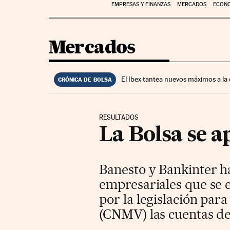
EMPRESAS Y FINANZAS
MERCADOS
ECON
Mercados
El Ibex tantea nuevos máximos a la
CRÓNICA DE BOLSA
RESULTADOS
La Bolsa se a
Banesto y Bankinter ha
empresariales que se 
por la legislación par
(CNMV) las cuentas del