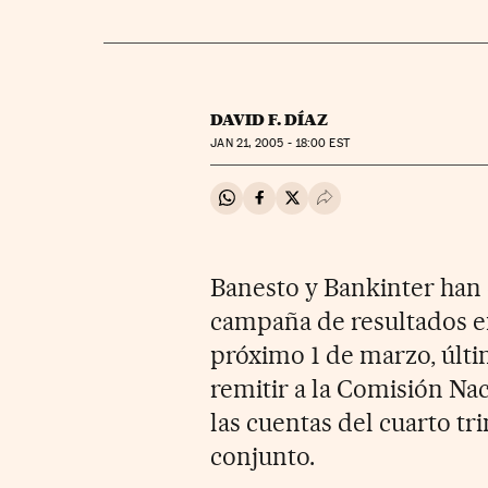
DAVID F. DÍAZ
JAN
21, 2005 - 18:00
EST
Compartir en Whatsapp
Compartir en Facebook
Compartir en Twitter
Desplegar Redes Soci
Banesto y Bankinter han d
campaña de resultados em
próximo 1 de marzo, últi
remitir a la Comisión N
las cuentas del cuarto tr
conjunto.