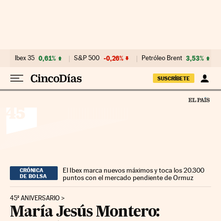
Ir al contenido
Ibex 35
0,61%
S&P 500
-0,26%
Petróleo Brent
3,53%
SUSCRÍBETE
El Ibex marca nuevos máximos y toca los 20.300
CRÓNICA
DE BOLSA
puntos con el mercado pendiente de Ormuz
45º ANIVERSARIO
María Jesús Montero: