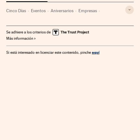
Cinco Días
Eventos
Aniversarios
Empresas
María Jesús Montero
Impuestos
PSOE
Gobierno
Economía
Función pública
Hacienda pública
Se adhiere a los criterios de
Más información
aquí
Si está interesado en licenciar este contenido, pinche