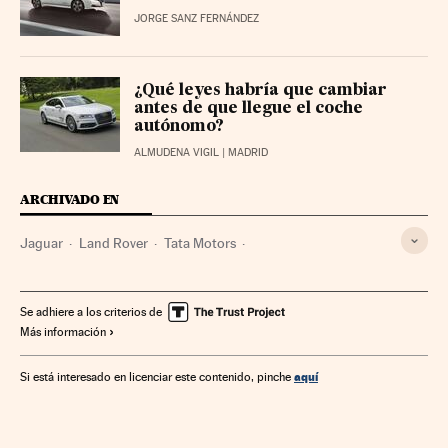
JORGE SANZ FERNÁNDEZ
¿Qué leyes habría que cambiar
antes de que llegue el coche
autónomo?
ALMUDENA VIGIL
| MADRID
ARCHIVADO EN
Jaguar
Land Rover
Tata Motors
Fabricantes automóviles
Automoción
Empresas
Industria
Economía
Se adhiere a los criterios de
Más información
aquí
Si está interesado en licenciar este contenido, pinche