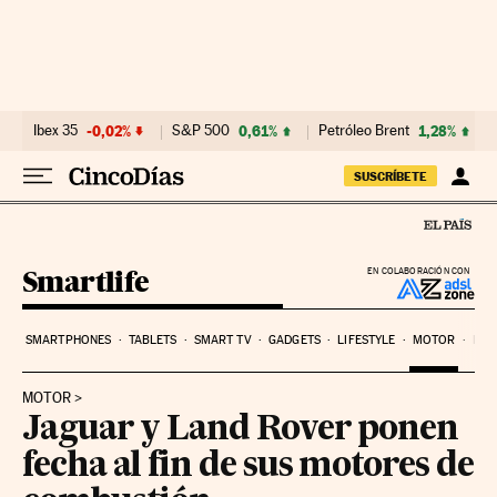
Ir al contenido
Ibex 35
-0,02%
S&P 500
0,61%
Petróleo Brent
1,28%
SUSCRÍBETE
Smartlife
EN COLABORACIÓN CON
SMARTPHONES
TABLETS
SMART TV
GADGETS
LIFESTYLE
MOTOR
PYM
MOTOR
Jaguar y Land Rover ponen
fecha al fin de sus motores de