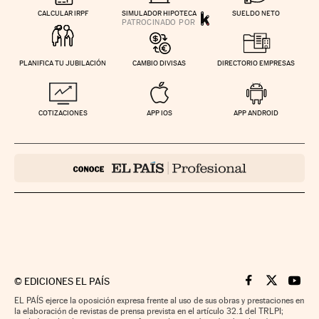
CALCULAR IRPF
SIMULADOR HIPOTECA
SUELDO NETO
PLANIFICA TU JUBILACIÓN
CAMBIO DIVISAS
DIRECTORIO EMPRESAS
COTIZACIONES
APP IOS
APP ANDROID
©
EDICIONES EL PAÍS
Cinco Días en F
Cinco Días e
Cinco 
EL PAÍS ejerce la oposición expresa frente al uso de sus obras y prestaciones en
la elaboración de revistas de prensa prevista en el artículo 32.1 del TRLPI;