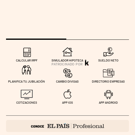
CALCULAR IRPF
SIMULADOR HIPOTECA
SUELDO NETO
PLANIFICA TU JUBILACIÓN
CAMBIO DIVISAS
DIRECTORIO EMPRESAS
COTIZACIONES
APP IOS
APP ANDROID