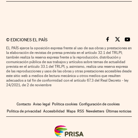
©
EDICIONES EL PAÍS
Cinco Días en F
Cinco Días e
Cinco 
EL PAÍS ejerce la oposición expresa frente al uso de sus obras y prestaciones en
la elaboración de revistas de prensa prevista en el artículo 32.1 del TRLPI;
también realiza la reserva expresa frente a la reproducción, distribución y
comunicación pública de sus trabajos y artículos sobre temas de actualidad
prevista en el artículo 33.1 del TRLPI; y, asimismo, realiza una reserva expresa
de las reproducciones y usos de las obras y otras prestaciones accesibles desde
este sitio web a medios de lectura mecánica u otros medios que resulten
adecuados a tal fin de conformidad con el artículo 67.3 del Real Decreto - ley
24/2021, de 2 de noviembre
Contacto
Aviso legal
Política cookies
Configuración de cookies
Política de privacidad
Accesibilidad
Mapa
RSS
Newsletters
Últimas noticias