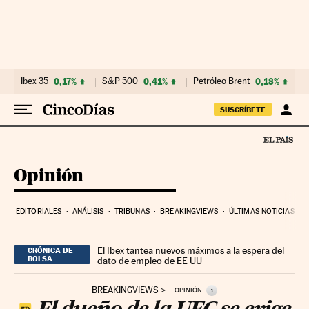
Ir al contenido
Ibex 35
0,17%
S&P 500
0,41%
Petróleo Brent
0,18%
SUSCRÍBETE
Opinión
EDITORIALES
ANÁLISIS
TRIBUNAS
BREAKINGVIEWS
ÚLTIMAS NOTICIAS
El Ibex tantea nuevos máximos a la espera del
CRÓNICA DE
BOLSA
dato de empleo de EE UU
BREAKINGVIEWS
i
OPINIÓN