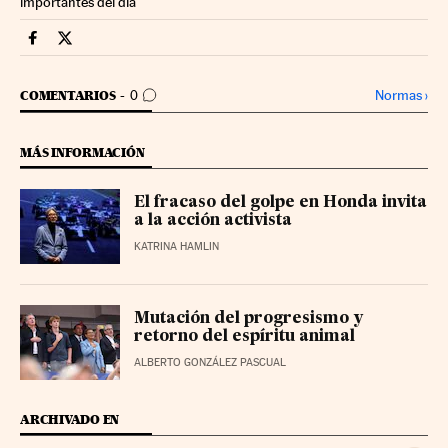
importantes del día
Opinion Cinco Días en Facebook
Opinion Cinco Días en Twitter
IR A LOS COMENTARIOS
Normas
›
COMENTARIOS
0
MÁS INFORMACIÓN
El fracaso del golpe en Honda invita
a la acción activista
KATRINA HAMLIN
Mutación del progresismo y
retorno del espíritu animal
ALBERTO GONZÁLEZ PASCUAL
ARCHIVADO EN