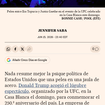
Pelea entre Ilia Topuria y Justin Gaethe en el evento de la UFC celebrado
en la Casa Blanca este domingo.
BONNIE CASH / POOL (EFE)
JENNIFER SABA
JUN
15, 2026 - 23:40
EDT
0
Compartir en Whatsapp
Compartir en Facebook
Compartir en Twitter
Desplegar Redes Sociales
Ir a l
Añadir Cinco Días en Google
Nada resume mejor la psique política de
Estados Unidos que una pelea en una jaula de
acero.
Donald Trump acogió el lúgubre
espectáculo
, organizado por la UFC, en la
Casa Blanca el domingo, para conmemorar el
250.º aniversario del país. La empresa de