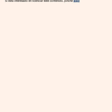
aquí
Si está interesado en licenciar este contenido, pinche