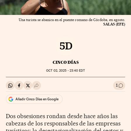
Una turista se abanica en el puente romano de Córdoba, en agosto.
SALAS (EFE)
CINCO DÍAS
OCT
02, 2025 - 23:40
EDT
1
Compartir en Whatsapp
Compartir en Facebook
Compartir en Twitter
Desplegar Redes Sociales
Ir a l
Añadir Cinco Días en Google
Dos obsesiones rondan desde hace años las
cabezas de los responsables de las empresas
turísticas: la desestacionalización del sector y