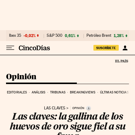
Ir al contenido
Ibex 35
-0,02%
S&P 500
0,61%
Petróleo Brent
1,28%
SUSCRÍBETE
Opinión
EDITORIALES
ANÁLISIS
TRIBUNAS
BREAKINGVIEWS
ÚLTIMAS NOTICIAS
LAS CLAVES
i
OPINIÓN
Las claves: la gallina de los
huevos de oro sigue fiel a su