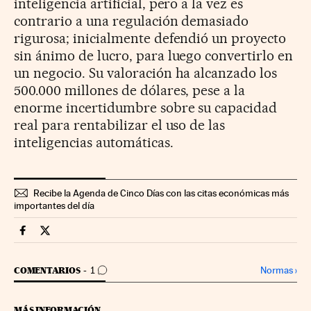
inteligencia artificial, pero a la vez es
contrario a una regulación demasiado
rigurosa; inicialmente defendió un proyecto
sin ánimo de lucro, para luego convertirlo en
un negocio. Su valoración ha alcanzado los
500.000 millones de dólares, pese a la
enorme incertidumbre sobre su capacidad
real para rentabilizar el uso de las
inteligencias automáticas.
Recibe la Agenda de Cinco Días con las citas económicas más
importantes del día
Opinion Cinco Días en Facebook
Opinion Cinco Días en Twitter
IR A LOS COMENTARIOS
Normas
›
COMENTARIOS
1
MÁS INFORMACIÓN