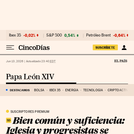
Ir al contenido
Ibex 35
-0,02%
S&P 500
0,54%
Petróleo Brent
-0,64%
SUSCRÍBETE
Jun 13, 2026
|
Actualizado 23:40
EDT
Papa León XIV
DESTACAMOS
BOLSA
IBEX 35
ENERGÍA
TECNOLOGÍA
CRIPTOACTIVOS
SUSCRIPTORES PREMIUM
Bien común y suficiencia:
Iglesia y progresistas se