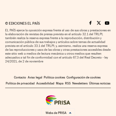
©
EDICIONES EL PAÍS
Cinco Días en F
Cinco Días e
Cinco 
EL PAÍS ejerce la oposición expresa frente al uso de sus obras y prestaciones en
la elaboración de revistas de prensa prevista en el artículo 32.1 del TRLPI;
también realiza la reserva expresa frente a la reproducción, distribución y
comunicación pública de sus trabajos y artículos sobre temas de actualidad
prevista en el artículo 33.1 del TRLPI; y, asimismo, realiza una reserva expresa
de las reproducciones y usos de las obras y otras prestaciones accesibles desde
este sitio web a medios de lectura mecánica u otros medios que resulten
adecuados a tal fin de conformidad con el artículo 67.3 del Real Decreto - ley
24/2021, de 2 de noviembre
Contacto
Aviso legal
Política cookies
Configuración de cookies
Política de privacidad
Accesibilidad
Mapa
RSS
Newsletters
Últimas noticias
Webs de PRISA