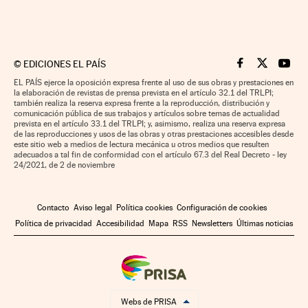
©
EDICIONES EL PAÍS
Cinco Días en F
Cinco Días e
Cinco 
EL PAÍS ejerce la oposición expresa frente al uso de sus obras y prestaciones en
la elaboración de revistas de prensa prevista en el artículo 32.1 del TRLPI;
también realiza la reserva expresa frente a la reproducción, distribución y
comunicación pública de sus trabajos y artículos sobre temas de actualidad
prevista en el artículo 33.1 del TRLPI; y, asimismo, realiza una reserva expresa
de las reproducciones y usos de las obras y otras prestaciones accesibles desde
este sitio web a medios de lectura mecánica u otros medios que resulten
adecuados a tal fin de conformidad con el artículo 67.3 del Real Decreto - ley
24/2021, de 2 de noviembre
Contacto
Aviso legal
Política cookies
Configuración de cookies
Política de privacidad
Accesibilidad
Mapa
RSS
Newsletters
Últimas noticias
Webs de PRISA