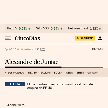
Ir al contenido
Ibex 35
0,23%
S&P 500
0,54%
Petróleo Brent
1,12%
SUSCRÍBETE
Apr 06, 2016
|
Actualizado 12:42
EDT
Alexandre de Juniac
DESTACAMOS
IBEX 35
SALIDAS A BOLSA
AENA
SHEIN
GANVAM
DISN
El Ibex tantea nuevos máximos tras el dato de
ALERTA
empleo de EE UU
BREAKINGVIEWS