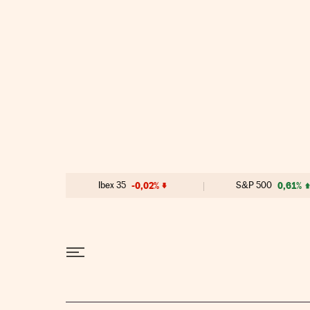
Ir al contenido
Ibex 35
-0,02%
S&P 500
0,61%