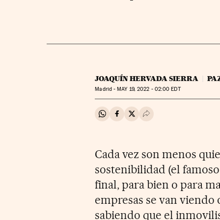
JOAQUÍN HERVADA SIERRA
PA
Madrid -
MAY
19, 2022 - 02:00
EDT
Compartir en Whatsapp
Compartir en Facebook
Compartir en Twitter
Desplegar Redes Soci
Cada vez son menos quie
sostenibilidad (el famoso
final, para bien o para m
empresas se van viendo o
sabiendo que el inmovil