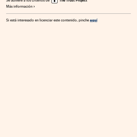
Se adhiere a los criterios de
Más información
Juicios
Empresas
Condiciones trabajo
Proceso judicial
Economía
Banca
Trabajo
Finanzas
aquí
Si está interesado en licenciar este contenido, pinche
Justicia