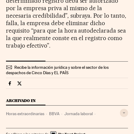
determinado registro deba ser autorizado
por la empresa priva al mismo de la
necesaria credibilidad”, subraya. Por lo tanto,
falla, la empresa debe eliminar dicho
requisito “para que la hora autodeclarada sea
la que realmente conste en el registro como
trabajo efectivo”.
Recibe la información jurídica y sobre el sector de los
despachos de Cinco Días y EL PAÍS
Legal Cinco Días en Facebook
Legal Cinco Días en Twitter
ARCHIVADO EN
Horas extraordinarias
BBVA
Jornada laboral
Audiencia Nacional
Horarios trabajo
Tribunales
Poder judicial
Sentencias
Bancos
Sanciones