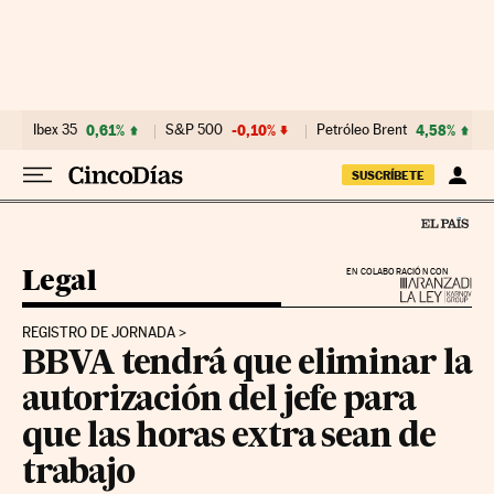
Ir al contenido
Ibex 35
0,61%
S&P 500
-0,10%
Petróleo Brent
4,58%
SUSCRÍBETE
Legal
EN COLABORACIÓN CON
REGISTRO DE JORNADA
BBVA tendrá que eliminar la
autorización del jefe para
que las horas extra sean de
trabajo