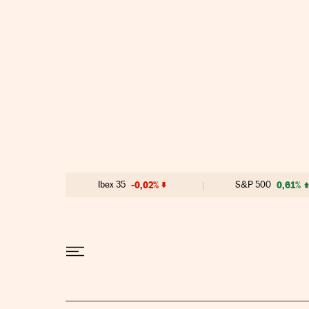
Ir al contenido
Ibex 35
-0,02%
S&P 500
0,61%