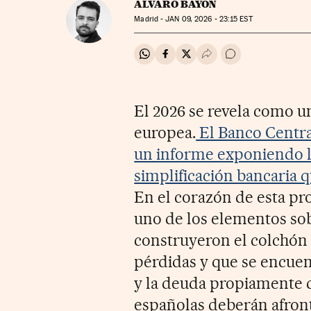
ÁLVARO BAYÓN
Madrid -
JAN
09, 2026 - 23:15
EST
Compartir en Whatsapp
Compartir en Facebook
Compartir en Twitter
Desplegar Redes Soci
Ir a los comentar
El 2026 se revela como un
europea.
El Banco Centra
un informe exponiendo la
simplificación bancaria q
En el corazón de esta p
uno de los elementos sob
construyeron el colchón 
pérdidas y que se encuen
y la deuda propiamente d
españolas deberán afront