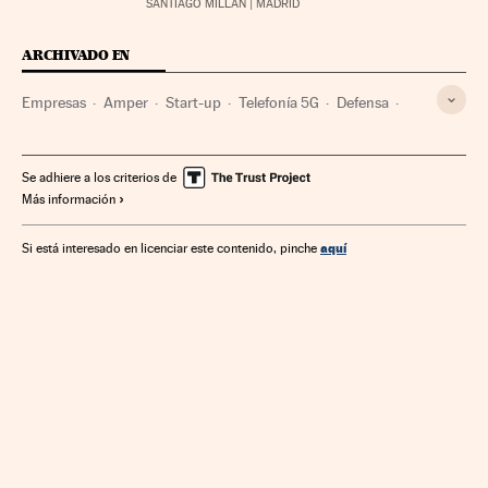
SANTIAGO MILLÁN
| MADRID
ARCHIVADO EN
Empresas
Amper
Start-up
Telefonía 5G
Defensa
Administración pública
Se adhiere a los criterios de
Más información
aquí
Si está interesado en licenciar este contenido, pinche