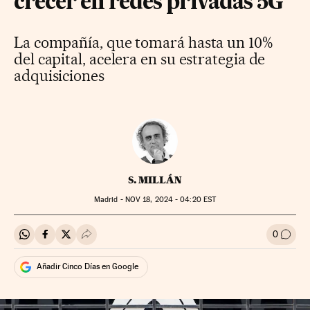
crecer en redes privadas 5G
La compañía, que tomará hasta un 10%
del capital, acelera en su estrategia de
adquisiciones
S. MILLÁN
Madrid -
NOV
18, 2024 - 04:20
EST
0
Compartir en Whatsapp
Compartir en Facebook
Compartir en Twitter
Desplegar Redes Sociales
Ir a l
Añadir Cinco Días en Google