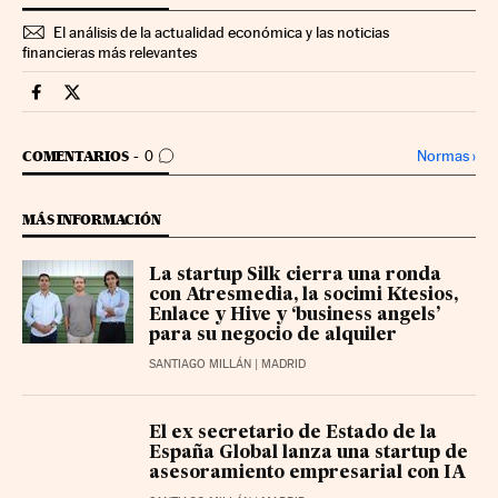
El análisis de la actualidad económica y las noticias
financieras más relevantes
Companias Cinco Días en Facebook
Companias Cinco Días en Twitter
IR A LOS COMENTARIOS
Normas
›
COMENTARIOS
0
MÁS INFORMACIÓN
La startup Silk cierra una ronda
con Atresmedia, la socimi Ktesios,
Enlace y Hive y ‘business angels’
para su negocio de alquiler
SANTIAGO MILLÁN
| MADRID
El ex secretario de Estado de la
España Global lanza una startup de
asesoramiento empresarial con IA