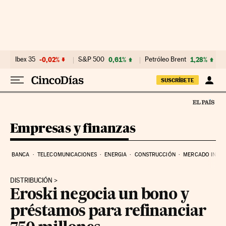
Ir al contenido
Ibex 35
-0,02%
S&P 500
0,61%
Petróleo Brent
1,28%
SUSCRÍBETE
Empresas y finanzas
BANCA
TELECOMUNICACIONES
ENERGIA
CONSTRUCCIÓN
MERCADO INMOB
DISTRIBUCIÓN
Eroski negocia un bono y
préstamos para refinanciar