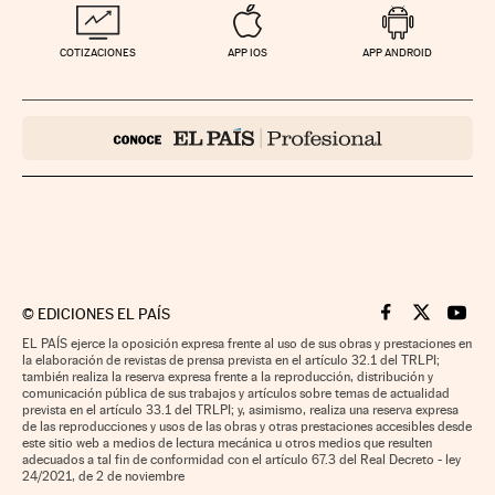
COTIZACIONES
APP IOS
APP ANDROID
©
EDICIONES EL PAÍS
Cinco Días en F
Cinco Días e
Cinco 
EL PAÍS ejerce la oposición expresa frente al uso de sus obras y prestaciones en
la elaboración de revistas de prensa prevista en el artículo 32.1 del TRLPI;
también realiza la reserva expresa frente a la reproducción, distribución y
comunicación pública de sus trabajos y artículos sobre temas de actualidad
prevista en el artículo 33.1 del TRLPI; y, asimismo, realiza una reserva expresa
de las reproducciones y usos de las obras y otras prestaciones accesibles desde
este sitio web a medios de lectura mecánica u otros medios que resulten
adecuados a tal fin de conformidad con el artículo 67.3 del Real Decreto - ley
24/2021, de 2 de noviembre