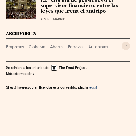
La reforma de pensiones o el
supervisor financiero, entre las
leyes que frena el anticipo
A.M.R.
| MADRID
ARCHIVADO EN
Empresas
Globalvia
Abertis
Ferrovial
Autopistas
Infraestructuras del transporte
Carreteras
Se adhiere a los criterios de
Más información
aquí
Si está interesado en licenciar este contenido, pinche