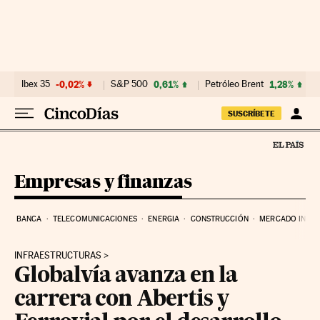
Ir al contenido
Ibex 35
-0,02%
S&P 500
0,61%
Petróleo Brent
1,28%
SUSCRÍBETE
Empresas y finanzas
BANCA
TELECOMUNICACIONES
ENERGIA
CONSTRUCCIÓN
MERCADO INMOB
INFRAESTRUCTURAS
Globalvía avanza en la
carrera con Abertis y