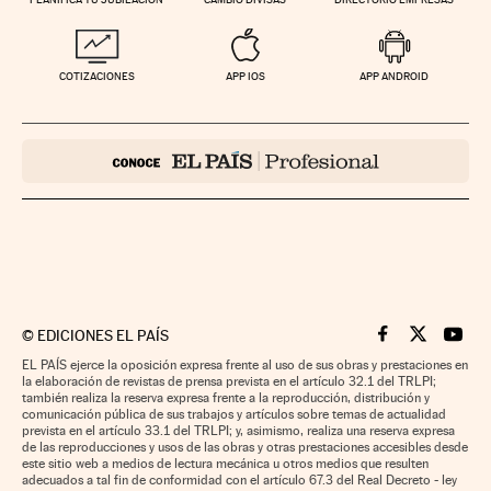
COTIZACIONES
APP IOS
APP ANDROID
©
EDICIONES EL PAÍS
Cinco Días en F
Cinco Días e
Cinco 
EL PAÍS ejerce la oposición expresa frente al uso de sus obras y prestaciones en
la elaboración de revistas de prensa prevista en el artículo 32.1 del TRLPI;
también realiza la reserva expresa frente a la reproducción, distribución y
comunicación pública de sus trabajos y artículos sobre temas de actualidad
prevista en el artículo 33.1 del TRLPI; y, asimismo, realiza una reserva expresa
de las reproducciones y usos de las obras y otras prestaciones accesibles desde
este sitio web a medios de lectura mecánica u otros medios que resulten
adecuados a tal fin de conformidad con el artículo 67.3 del Real Decreto - ley