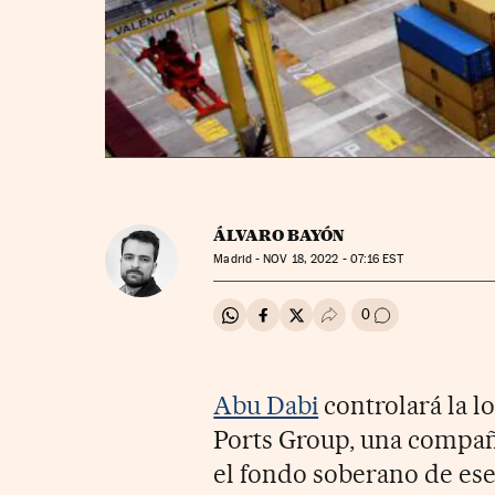
ÁLVARO BAYÓN
Madrid -
NOV
18, 2022 - 07:16
EST
0
Compartir en Whatsapp
Compartir en Facebook
Compartir en Twitter
Desplegar Redes Soci
Ir a los comenta
Abu Dabi
controlará la l
Ports Group, una compañí
el fondo soberano de ese