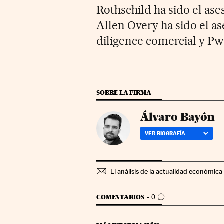
Rothschild ha sido el ase
Allen Overy ha sido el as
diligence comercial y PwC 
SOBRE LA FIRMA
Álvaro Bayón
VER BIOGRAFÍA
El análisis de la actualidad económica 
IR A LOS COMENTARIOS
COMENTARIOS
0