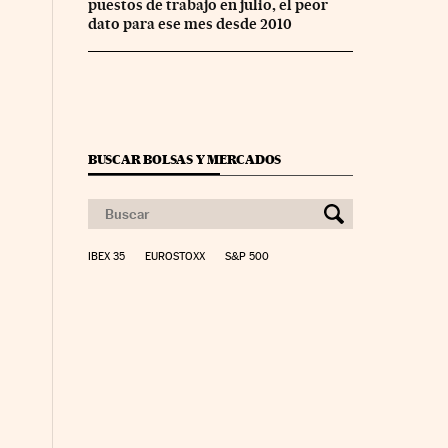
puestos de trabajo en julio, el peor
dato para ese mes desde 2010
BUSCAR BOLSAS Y MERCADOS
IBEX 35
EUROSTOXX
S&P 500
nco Días en Facebook
s Cinco Días en Twitter