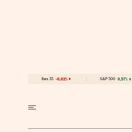
Ir al contenido
Ibex 35
-0,02%
S&P 500
0,57%