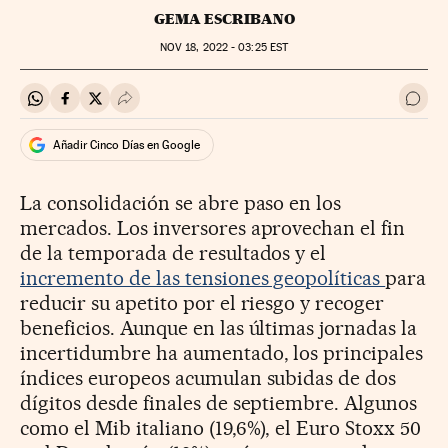
GEMA ESCRIBANO
NOV
18, 2022 - 03:25
EST
Compartir en Whatsapp
Compartir en Facebook
Compartir en Twitter
Desplegar Redes Sociales
Ir a 
Añadir Cinco Días en Google
La consolidación se abre paso en los
mercados. Los inversores aprovechan el fin
de la temporada de resultados y el
incremento de las tensiones geopolíticas
para
reducir su apetito por el riesgo y recoger
beneficios. Aunque en las últimas jornadas la
incertidumbre ha aumentado, los principales
índices europeos acumulan subidas de dos
dígitos desde finales de septiembre. Algunos
como el Mib italiano (19,6%), el Euro Stoxx 50