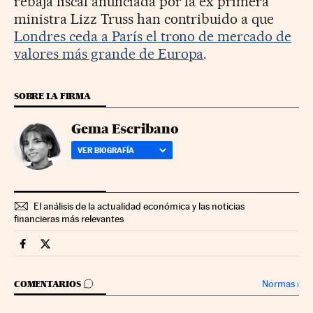
rebaja fiscal anunciada por la ex primera
ministra Lizz Truss han contribuido a que
Londres ceda a París el trono de mercado de
valores más grande de Europa
.
SOBRE LA FIRMA
Gema Escribano
VER BIOGRAFÍA
El análisis de la actualidad económica y las noticias
financieras más relevantes
Mercados Financieros Cinco Días en Facebook
Mercados Financieros Cinco Días en Twitter
IR A LOS COMENTARIOS
Normas
›
COMENTARIOS