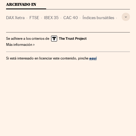
ARCHIVADO EN
DAX Xetra
FTSE
IBEX 35
CAC 40
Índices bursátiles
Bolsa Francfort
Bolsa Londres
Bolsa París
Bolsa
Mercados financieros
Finanzas
Se adhiere a los criterios de
Más información
aquí
Si está interesado en licenciar este contenido, pinche