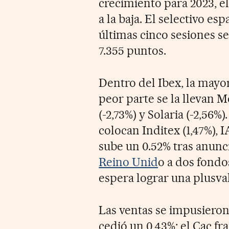
crecimiento para 2023, el
a la baja. El selectivo es
últimas cinco sesiones se
7.355 puntos.
Dentro del Ibex, la mayor
peor parte se la llevan Me
(-2,73%) y Solaria (-2,56%
colocan Inditex (1,47%), I
sube un 0.52% tras anunc
Reino Unid
o a dos fondo
espera lograr una plusval
Las ventas se impusieron
cedió un 0,43%; el Cac fra