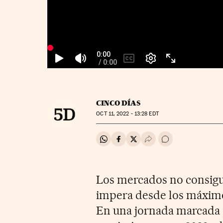
CINCO DÍAS
OCT
11, 2022 - 13:28
EDT
Compartir en Whatsapp
Compartir en Facebook
Compartir en Twitter
Desplegar Redes Soci
Ir a los comentar
Los mercados no consig
impera desde los máximos
En una jornada marcada p