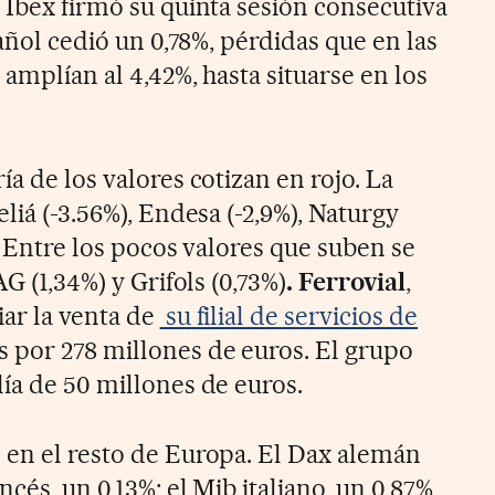
 Ibex firmó su quinta sesión consecutiva
pañol cedió un 0,78%, pérdidas que en las
 amplían al 4,42%, hasta situarse en los
ía de los valores cotizan en rojo. La
liá (-3.56%), Endesa (-2,9%), Naturgy
). Entre los pocos valores que suben se
AG (1,34%) y Grifols (0,73%)
. Ferrovial
,
iar la venta de
su filial de servicios de
s por 278 millones de euros. El grupo
ía de 50 millones de euros.
 en el resto de Europa. El Dax alemán
ncés, un 0,13%; el Mib italiano, un 0,87%