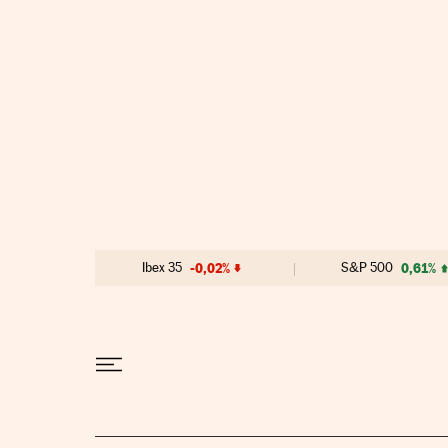
Ir al contenido
Ibex 35
-0,02%
S&P 500
0,61%