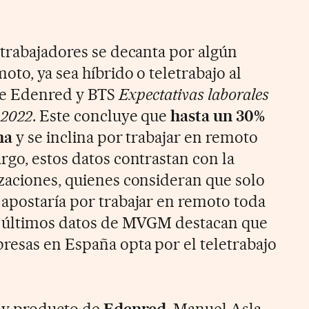
 trabajadores se decanta por algún
to, ya sea híbrido o teletrabajo al
de Edenred y BTS
Expectativas laborales
 2022
. Este concluye que
hasta un 30%
na
y se inclina por trabajar en remoto
rgo, estos datos contrastan con la
zaciones, quienes consideran que solo
apostaría por trabajar en remoto toda
os últimos datos de MVGM destacan que
resas en España opta por el teletrabajo
g y producto de
Edenred
, Manuel Asla,