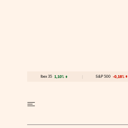
Ir al contenido
Ibex 35
1,10%
S&P 500
-0,16%