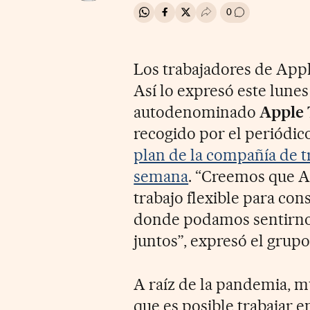
0
Compartir en Whatsapp
Compartir en Facebook
Compartir en Twitter
Desplegar Redes Soci
Ir a los comenta
Los trabajadores de Apple
Así lo expresó este lun
autodenominado
Apple 
recogido por el periódic
plan de la compañía de tr
semana
. “Creemos que Ap
trabajo flexible para con
donde podamos sentirnos
juntos”, expresó el grupo
A raíz de la pandemia, m
que es posible trabajar 