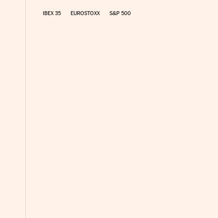
IBEX 35
EUROSTOXX
S&P 500