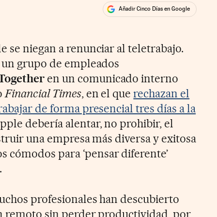
Añadir Cinco Días en Google
ales
rios
 se niegan a renunciar al teletrabajo.
es un grupo de empleados
Together
en un comunicado interno
o
Financial Times
, en el que
rechazan el
abajar de forma presencial tres días a la
ple debería alentar, no prohibir, el
struir una empresa más diversa y exitosa
 cómodos para ‘pensar diferente’
.
uchos profesionales han descubierto
en remoto sin perder productividad, por