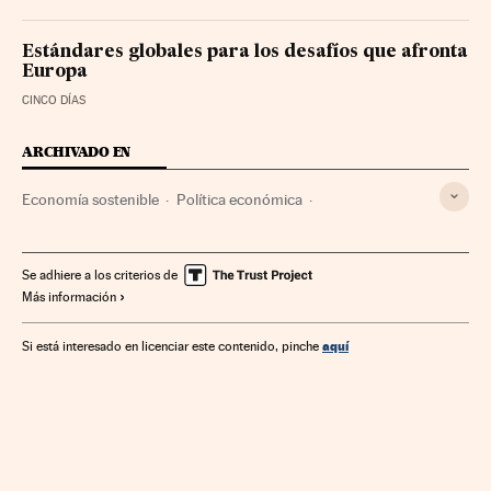
Estándares globales para los desafíos que afronta
Europa
CINCO DÍAS
ARCHIVADO EN
Economía sostenible
Política económica
Unión Europea
Desarrollo sostenible
Organizaciones internacionales
Europa
Economía
Se adhiere a los criterios de
Más información
Relaciones exteriores
Medio ambiente
aquí
Si está interesado en licenciar este contenido, pinche