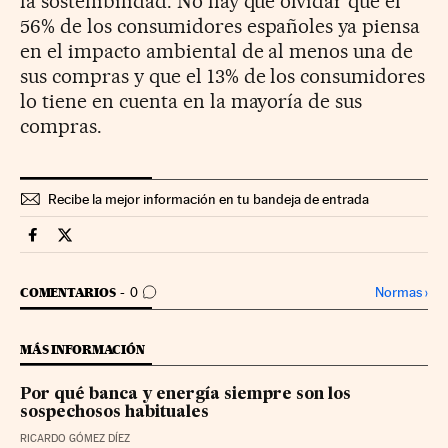
la sostenibilidad. No hay que olvidar que el
56% de los consumidores españoles ya piensa
en el impacto ambiental de al menos una de
sus compras y que el 13% de los consumidores
lo tiene en cuenta en la mayoría de sus
compras.
Recibe la mejor información en tu bandeja de entrada
Territorio Pyme Cinco Días en Facebook
Territorio Pyme Cinco Días en Twitter
IR A LOS COMENTARIOS
Normas
›
COMENTARIOS
0
MÁS INFORMACIÓN
Por qué banca y energía siempre son los
sospechosos habituales
RICARDO GÓMEZ DÍEZ