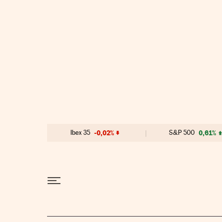
Ir al contenido
Ibex 35
-0,02%
S&P 500
0,61%