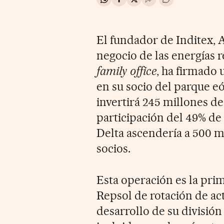
Compartir en Whatsapp
Compartir en Facebook
Compartir en Twitter
Desplegar Redes Soci
Ir a los comentar
El fundador de Inditex,
negocio de las energías 
family office
, ha firmado
en su socio del parque e
invertirá 245 millones d
participación del 49% de 
Delta ascendería a 500 
socios.
Esta operación es la prim
Repsol de rotación de ac
desarrollo de su división