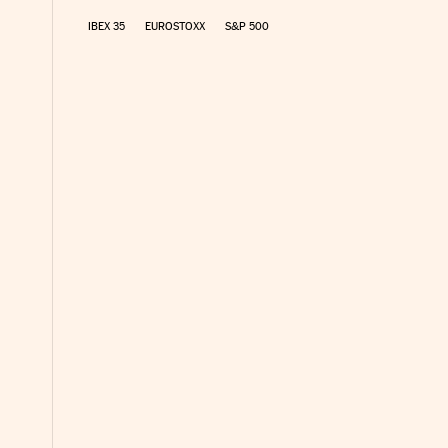
IBEX 35
EUROSTOXX
S&P 500