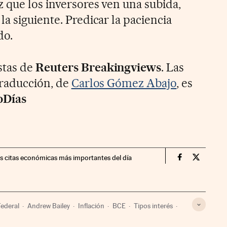
z que los inversores ven una subida,
a siguiente. Predicar la paciencia
do.
stas de
Reuters Breakingviews
. Las
traducción, de
Carlos Gómez Abajo
, es
oDías
as citas económicas más importantes del día
Opinion Cinc
Opinion 
Federal
Andrew Bailey
Inflación
BCE
Tipos interés
conómicos
Bancos
Unión Europea
Créditos