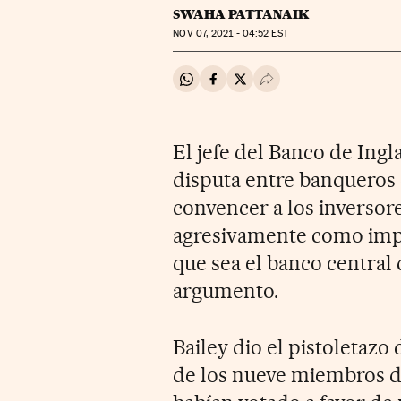
SWAHA PATTANAIK
NOV
07, 2021 - 04:52
EST
Compartir en Whatsapp
Compartir en Facebook
Compartir en Twitter
Desplegar Redes Soci
El jefe del Banco de Ingl
disputa entre banqueros 
convencer a los inversore
agresivamente como impl
que sea el banco central 
argumento.
Bailey dio el pistoletazo 
de los nueve miembros d