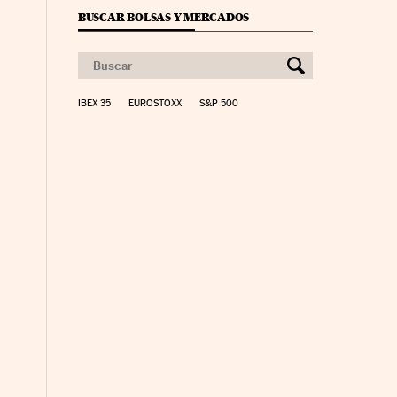
BUSCAR BOLSAS Y MERCADOS
IBEX 35
EUROSTOXX
S&P 500
o Días en Facebook
Cinco Días en Twitter