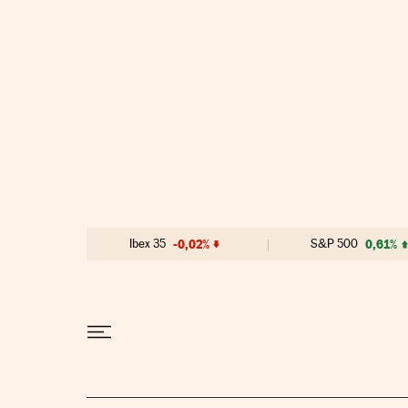
Ir al contenido
Ibex 35
-0,02%
S&P 500
0,61%