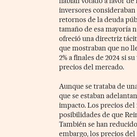
habían votado a favor de
inversores consideraban c
retornos de la deuda púb
tamaño de esa mayoría no
ofreció una directriz táci
que mostraban que no lleg
2% a finales de 2024 si su
precios del mercado.
Aunque se trataba de una 
que se estaban adelantan
impacto. Los precios de
posibilidades de que Rei
También se han reducido l
embargo, los precios de