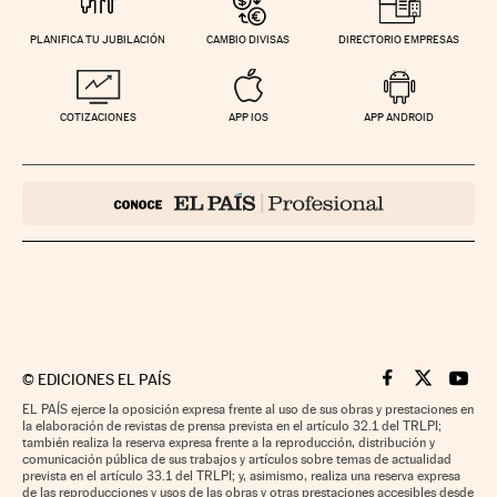
PLANIFICA TU JUBILACIÓN
CAMBIO DIVISAS
DIRECTORIO EMPRESAS
COTIZACIONES
APP IOS
APP ANDROID
©
EDICIONES EL PAÍS
Cinco Días en F
Cinco Días e
Cinco 
EL PAÍS ejerce la oposición expresa frente al uso de sus obras y prestaciones en
la elaboración de revistas de prensa prevista en el artículo 32.1 del TRLPI;
también realiza la reserva expresa frente a la reproducción, distribución y
comunicación pública de sus trabajos y artículos sobre temas de actualidad
prevista en el artículo 33.1 del TRLPI; y, asimismo, realiza una reserva expresa
de las reproducciones y usos de las obras y otras prestaciones accesibles desde