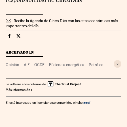
responsabilidad de
CincoDías
Recibe la Agenda de Cinco Días con las citas económicas más
importantes del día
Opinion Cinco Días en Facebook
Opinion Cinco Días en Twitter
ARCHIVADO EN
Opinión
AIE
OCDE
Eficiencia energética
Petróleo
Energías renovables
Política energética
Consumo energía
Combustibles fósiles
Se adhiere a los criterios de
Más información
Mercado energético
Combustibles
Energía no renovable
Organizaciones internacionales
aquí
Si está interesado en licenciar este contenido, pinche
Fuentes energía
Relaciones exteriores
Energía