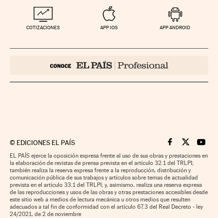
COTIZACIONES
APP IOS
APP ANDROID
©
EDICIONES EL PAÍS
Cinco Días en F
Cinco Días e
Cinco 
EL PAÍS ejerce la oposición expresa frente al uso de sus obras y prestaciones en
la elaboración de revistas de prensa prevista en el artículo 32.1 del TRLPI;
también realiza la reserva expresa frente a la reproducción, distribución y
comunicación pública de sus trabajos y artículos sobre temas de actualidad
prevista en el artículo 33.1 del TRLPI; y, asimismo, realiza una reserva expresa
de las reproducciones y usos de las obras y otras prestaciones accesibles desde
este sitio web a medios de lectura mecánica u otros medios que resulten
adecuados a tal fin de conformidad con el artículo 67.3 del Real Decreto - ley
24/2021, de 2 de noviembre