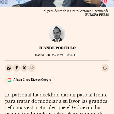
El presidente de la CEOE, Antonio Garamendi.
EUROPA PRESS
JUANDE PORTILLO
Madrid -
JUL
22, 2021 - 08:30
EDT
Compartir en Whatsapp
Compartir en Facebook
Compartir en Twitter
Desplegar Redes Sociales
Ir a 
Añadir Cinco Días en Google
La patronal ha decidido dar un paso al frente
para tratar de modular a su favor las grandes
reformas estructurales que el Gobierno ha
prometido impulsar a Bruselas a cambio de