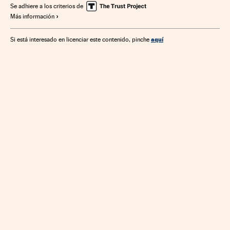
Financiación déficit
Bancos
Déficit público
Se adhiere a los criterios de
Más información
Unión Europea
Finanzas públicas
Mercados financieros
Organizaciones internacionales
Europa
aquí
Si está interesado en licenciar este contenido, pinche
Administración Estado
Relaciones exteriores
Banca
Finanzas
Administración pública