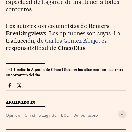
capacidad de Lagarde de mantener a todos
contentos.
Los autores son columnistas de
Reuters
Breakingviews
. Las opiniones son suyas. La
traducción, de
Carlos Gómez Abajo
, es
responsabilidad de
CincoDías
Recibe la Agenda de Cinco Días con las citas económicas más
importantes del día
Opinion Cinco Días en Facebook
Opinion Cinco Días en Twitter
ARCHIVADO EN
Opinión
Christine Lagarde
BCE
Bonos Tesoro
Deuda pública
Tesoro Público
Renta fija