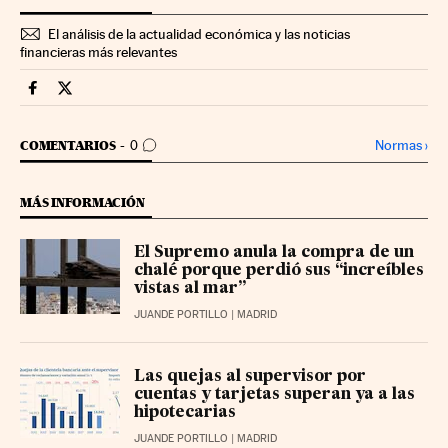
El análisis de la actualidad económica y las noticias
financieras más relevantes
Economia Cinco Días en Facebook
Economia Cinco Días en Twitter
IR A LOS COMENTARIOS
Normas
›
COMENTARIOS
0
MÁS INFORMACIÓN
El Supremo anula la compra de un
chalé porque perdió sus “increíbles
vistas al mar”
JUANDE PORTILLO
| MADRID
Las quejas al supervisor por
cuentas y tarjetas superan ya a las
hipotecarias
JUANDE PORTILLO
| MADRID