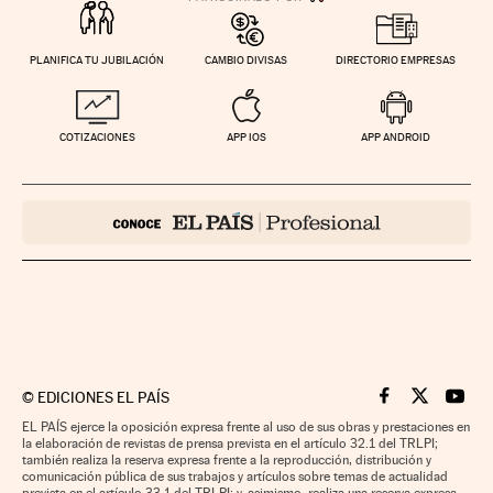
PLANIFICA TU JUBILACIÓN
CAMBIO DIVISAS
DIRECTORIO EMPRESAS
COTIZACIONES
APP IOS
APP ANDROID
©
EDICIONES EL PAÍS
Cinco Días en F
Cinco Días e
Cinco 
EL PAÍS ejerce la oposición expresa frente al uso de sus obras y prestaciones en
la elaboración de revistas de prensa prevista en el artículo 32.1 del TRLPI;
también realiza la reserva expresa frente a la reproducción, distribución y
comunicación pública de sus trabajos y artículos sobre temas de actualidad