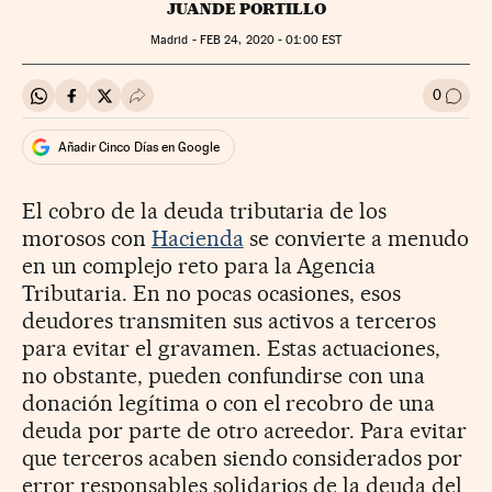
JUANDE PORTILLO
Madrid -
FEB
24, 2020 - 01:00
EST
0
Compartir en Whatsapp
Compartir en Facebook
Compartir en Twitter
Desplegar Redes Sociales
Ir a l
Añadir Cinco Días en Google
El cobro de la deuda tributaria de los
morosos con
Hacienda
se convierte a menudo
en un complejo reto para la Agencia
Tributaria. En no pocas ocasiones, esos
deudores transmiten sus activos a terceros
para evitar el gravamen. Estas actuaciones,
no obstante, pueden confundirse con una
donación legítima o con el recobro de una
deuda por parte de otro acreedor. Para evitar
que terceros acaben siendo considerados por
error responsables solidarios de la deuda del